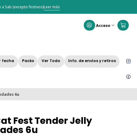
 a Sab (excepto festivos)
Leer más
Acceso
r fecha
Packs
Ver Todo
Info. de envíos y retiros
iedades 6u
at Fest Tender Jelly
dades 6u