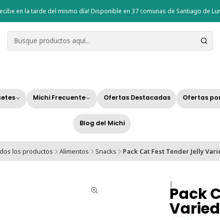
ecibe en la tarde del mismo día! Disponible en 37 comunas de Santiago de Lun
etes
Michi Frecuente
Ofertas Destacadas
Ofertas po
Blog del Michi
dos los productos
Alimentos
Snacks
Pack Cat Fest Tender Jelly Var
|
Pack C
Varie