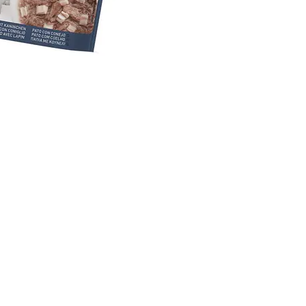
🌟 Benef
🥩 Proteín
🥣 Suave 
💧 Ayuda 
🌱 Con pr
🐟 Aceite
✨ Favorece
💪 Enriqu
😻 Alta p
🥣 Textu
La delicada gel
Facilita la
Aporta hi