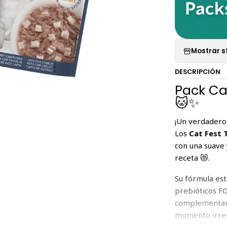
Mostrar s
DESCRIPCIÓN
Pack Ca
🐱✨
¡Un verdadero 
Los
Cat Fest 
con una suave 
receta 😻.
Su fórmula es
prebióticos FO
complementar 
momento irres