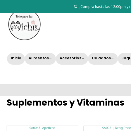
¡Compra hasta las 12:00pm y r
Inicio
Alimentos
Accesorios
Cuidados
Jugu
Suplementos y Vitaminas
SA0043
|
Apeticat
SA0051
|
Drag Pha