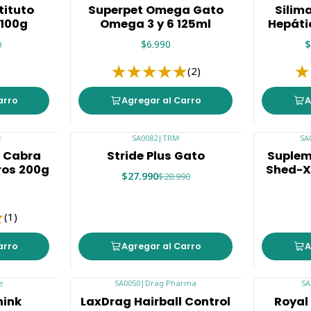
-9%
ituto
Superpet Omega Gato
Silim
 100g
Omega 3 y 6 125ml
Hepáti
$6.990
$
0
(2)
arro
Agregar al Carro
A
e
SA0082
|
TRM
SA
-3%
e Cabra
Stride Plus Gato
Suplem
ros 200g
Shed-X
$27.990
$28.990
(1)
arro
Agregar al Carro
A
e
SA0050
|
Drag Pharma
SA
-10%
-10%
hink
LaxDrag Hairball Control
Royal
Agotado
Agotado