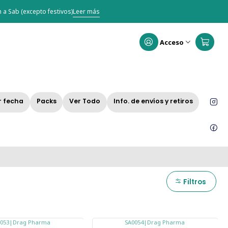
 a Sab (excepto festivos)
Leer más
Acceso
r fecha
Packs
Ver Todo
Info. de envíos y retiros
Filtros
053
|
Drag Pharma
SA0054
|
Drag Pharma