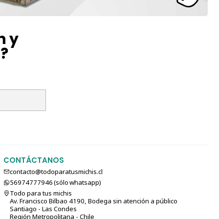
n y
l?
CONTÁCTANOS
contacto@todoparatusmichis.cl
56974777946 (sólo⁣⁣⁣⁣⁣​​​​​​​​​​​​​​​ whatsapp)
Todo para tus michis
Av. Francisco Bilbao 4190, Bodega sin atención a público
Santiago - Las Condes
Región Metropolitana - Chile