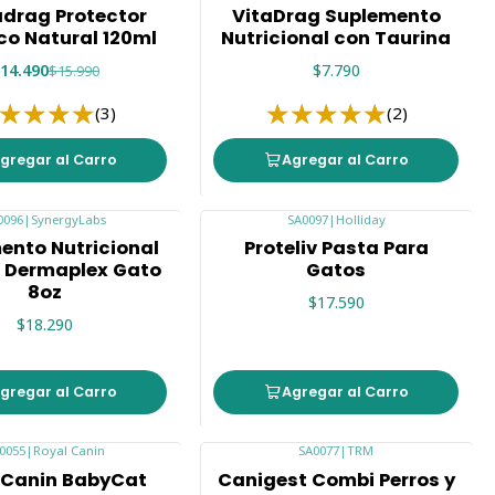
adrag Protector
VitaDrag Suplemento
co Natural 120ml
Nutricional con Taurina
14.490
$7.790
$15.990
(3)
(2)
gregar al Carro
Agregar al Carro
0096
|
SynergyLabs
SA0097
|
Holliday
ento Nutricional
Proteliv Pasta Para
 Dermaplex Gato
Gatos
8oz
$17.590
$18.290
gregar al Carro
Agregar al Carro
0055
|
Royal Canin
SA0077
|
TRM
Agotado
 Canin BabyCat
Canigest Combi Perros y