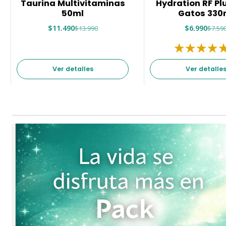
Taurina Multivitaminas
Hydration RF Pl
50ml
Gatos 330
$11.490
$6.990
$13.990
$7.59
Ver detalles
Ver detalle