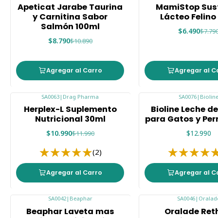
-19%
-17%
Apeticat Jarabe Taurina
MamiStop Sust
y Carnitina Sabor
Lácteo Felino
Salmón 100ml
$6.490
$7.79
$8.790
$10.890
Agregar al Carro
Agregar al C
SA0063
|
Drag Pharma
SA0076
|
Biolin
-8%
Herplex-L Suplemento
Bioline Leche d
Nutricional 30ml
para Gatos y Per
$10.990
$12.990
$11.990
(2)
Agregar al Carro
Agregar al C
SA0042
|
Beaphar
SA0046
|
Oralad
-18%
-8%
Beaphar Laveta mas
Oralade Ret
Agotado
Agotado