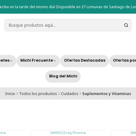
ecibe en la tarde del mismo día! Disponible en 37 comunas de Santiago de Lun
etes
Michi Frecuente
Ofertas Destacadas
Ofertas po
Blog del Michi
Inicio
Todos los productos
Cuidados
Suplementos y Vitaminas
rma
SA0052
|
Drag Pharma
SA0