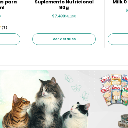
us para
Suplemento Nutricional
Milk 0
ml
90g
$
$7.490
0
$8.290
(1)
s
Ver detalles