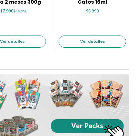
 a 2 meses 300g
Gatos 16ml
17.990
$8.990
$19.990
Ver detalles
Ver detalles