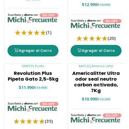
$12.990
$16.990
(1)
(20)
Agregar al Carro
Agregar al Carro
SA0019
|
Zoetis
AA0122
|
America Litter
-14%
-11%
Revolution Plus
Americalitter Ultra
Pipeta Gato 2,5-5kg
odor seal neutro
carbon activado,
$11.990
$13.990
7Kg
$10.990
$12.290
(35)