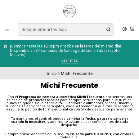
¡Compra hasta las 12:00pm y recibe en la tarde del mismo día!
Disponible en 37 comunas de Santiago de Lun a Sab (excepto
festivos)
Leer más
Inicio
Michi Frecuente
Michi Frecuente
Con el
Programa de compra automática Michi Frecuente
encuentras una
selección de productos ideales para compra recurrente, para que tu michi
nunca se quede sin lo esencial 🐾. Suscríbete a alimentos, arenas, snacks y
cuidados seleccionados para gatos, elige la frecuencia que más te acomode
y recibe tu pedido de forma automática con 5% de descuento permanente.
Tú mantienes el control: puedes
cambiar la fecha, pausar o cancelar
cuando lo necesites
, y además te avisamos por correo antes de cada
despacho.
Compra online de forma ágil y segura en
Todo para tus Michis
, con envíos a
todo Chile.