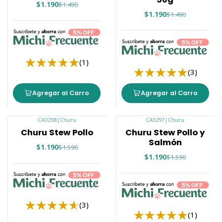
$1.190
$1.490
$1.190
$1.490
(1)
(3)
Agregar al Carro
Agregar al Carro
CA0298
|
Churu
CA0297
|
Churu
-25%
-25%
Churu Stew Pollo
Churu Stew Pollo y
Salmón
$1.190
$1.590
$1.190
$1.590
(3)
(1)