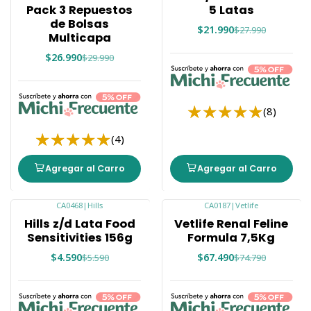
Pack 3 Repuestos
5 Latas
de Bolsas
$21.990
$27.990
Multicapa
$26.990
$29.990
(8)
(4)
Agregar al Carro
Agregar al Carro
CA0468
|
Hills
CA0187
|
Vetlife
-18%
-10%
Hills z/d Lata Food
Vetlife Renal Feline
Agotado
Sensitivities 156g
Formula 7,5Kg
$4.590
$67.490
$5.590
$74.790