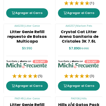
(1)
Agregar al Carro
Agregar al Carro
AA0230
|
Litter Genie
AA0257
|
Marben Pets
-21%
Litter Genie Refill
Crystal Cat Litter
repuesto de Bolsas
Arena Sanitaria de
Multicapa
Cristales 3K 7.6L
$9.990
$7.890
$9.990
(5)
(3)
Agregar al Carro
Agregar al Carro
PA0149
|
Litter Genie
PA0106
|
Hills
-10%
-21%
Litter Genie Refill
Hills z/d Gatos Pack