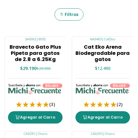
Filtros
SA0062
|
MSD
AA0403
|
CatEko
-3%
Bravecto Gato Plus
Cat Eko Arena
Pipeta para gatos
Biodegradable para
de 2.8 a 6.25Kg
gatos
$29.190
$12.490
$29.990
(3)
(2)
Agregar al Carro
Agregar al Carro
CA0291
|
Churu
CA0293
|
Churu
-25%
-25%