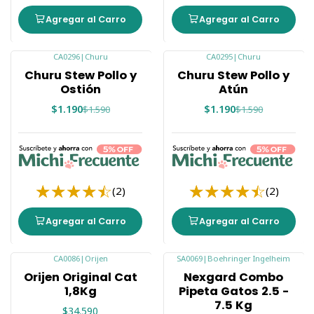
Agregar al Carro
Agregar al Carro
CA0296
|
Churu
CA0295
|
Churu
-25%
-25%
Churu Stew Pollo y
Churu Stew Pollo y
Ostión
Atún
$1.190
$1.190
$1.590
$1.590
(2)
(2)
Agregar al Carro
Agregar al Carro
CA0086
|
Orijen
SA0069
|
Boehringer Ingelheim
-24%
Orijen Original Cat
Nexgard Combo
1,8Kg
Pipeta Gatos 2.5 -
7.5 Kg
$34.590