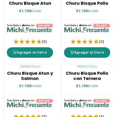
Churu Bisque Atun
Churu Bisque Pollo
$1.190
$1.190
$1.590
$1.590
(3)
(2)
Agregar al Carro
Agregar al Carro
CA0294
|
Churu
CA0292
|
Churu
-25%
-25%
Churu Bisque Atun y
Churu Bisque Pollo
Salmon
con Ternera
$1.190
$1.190
$1.590
$1.590
(5)
(3)