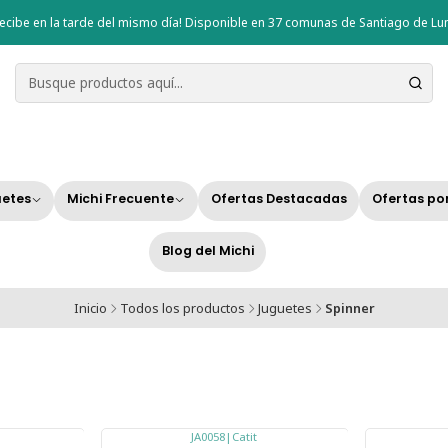
ecibe en la tarde del mismo día! Disponible en 37 comunas de Santiago de Lun
etes
Michi Frecuente
Ofertas Destacadas
Ofertas po
Blog del Michi
Inicio
Todos los productos
Juguetes
Spinner
JA0058
|
Catit