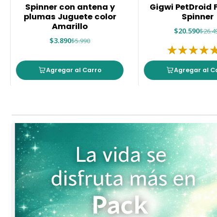
-35%
-22%
Spinner con antena y
Gigwi PetDroid 
plumas Juguete color
Spinner
Amarillo
$20.590
$26.4
$3.890
$5.990
Agregar al Carro
Agregar al C