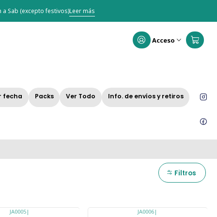
 a Sab (excepto festivos)
Leer más
Acceso
r fecha
Packs
Ver Todo
Info. de envíos y retiros
Filtros
JA0005
|
JA0006
|