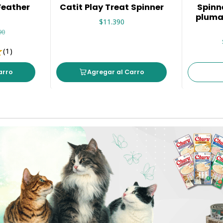
-33%
Feather
Catit Play Treat Spinner
Spinn
Agotado
pluma
$11.390
90
(1)
arro
Agregar al Carro