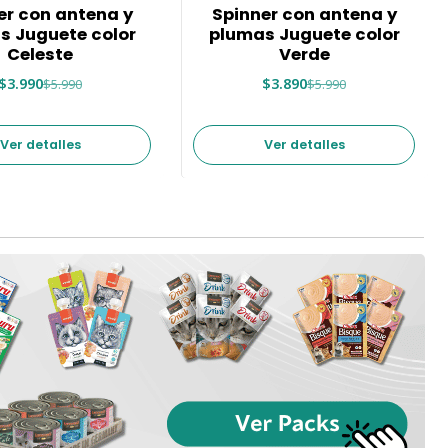
-35%
er con antena y
Spinner con antena y
Agotado
s Juguete color
plumas Juguete color
Celeste
Verde
$3.990
$3.890
$5.990
$5.990
Ver detalles
Ver detalles