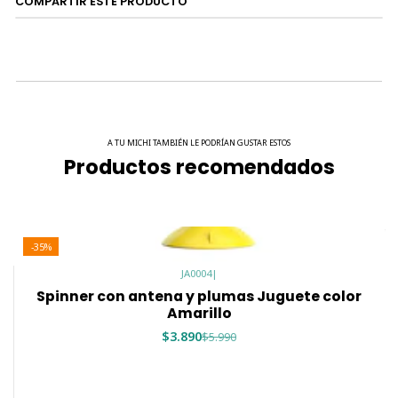
COMPARTIR ESTE PRODUCTO
las superficies.
Incluye catnip dentro de las pelotas de los extremos del
spinner.
MEDIDAS:
Altura con antena o pluma: 24 cm
A TU MICHI TAMBIÉN LE PODRÍAN GUSTAR ESTOS
Productos recomendados
Largo: 19 cm
-35%
JA0004
|
Spinner con antena y plumas Juguete color
Amarillo
$3.890
$5.990