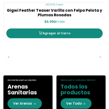
JA0204
|
Gigwi
-13%
Gigwi Feather Teaser Varilla con Felpa Pelota y
Nuevo
Plumas Rosadas
$6.990
$7.990
Agregar al Carro
ENCUENTRA AQUÍ LAS MEJORES
REVISA AQUÍ EL CATÁLOGO COMPLETO
Arenas
Todos los
Sanitarias
productos
Ver Arenas
Ver Todo