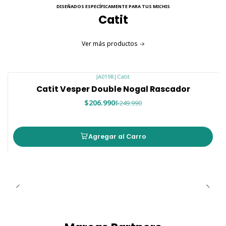
DISEÑADOS ESPECÍFICAMENTE PARA TUS MICHIS
Catit
Ver más productos
JA0198
|
Catit
-17%
Catit Vesper Double Nogal Rascador
Nuevo
$206.990
$249.990
Agregar al Carro