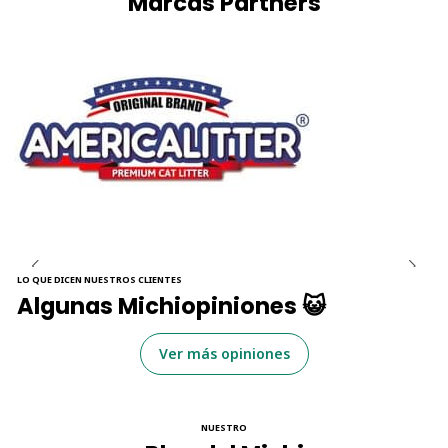
Marcas Partners
LO QUE DICEN NUESTROS CLIENTES
Algunas Michiopiniones 😺
Ver más opiniones
NUESTRO