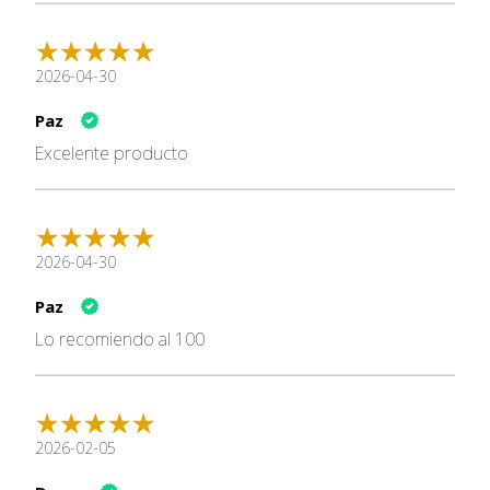
Componentes:
Proteínas 5,5 %; contenido de grasa 0,6 %; cenizas brutas
2026-04-30
0,3 %; fibras brutas 0,1 %; humedad 92,0 %
Paz
Excelente producto
2026-04-30
Paz
Lo recomiendo al 100
2026-02-05