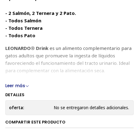
- 2 Salmón, 2 Ternera y 2 Pato.
- Todos Salmón
- Todos Ternera
- Todos Pato
LEONARDO® Drink
es un alimento complementario para
gatos adultos que promueve la ingesta de líquidos
favoreciendo el funcionamiento del tracto urinario. Ideal
para complementar con la alimentación seca.
DRINK SALMÓN:
Leer más
DETALLES
Ingredientes:
oferta:
No se entregaron detalles adicionales.
Caldo de pollo y salmón (84%); carne de pollo (9%);
salmón (6%); minerales (1%)
COMPARTIR ESTE PRODUCTO
Componentes: