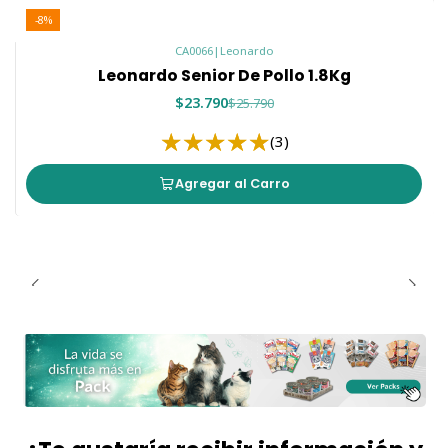
-8%
CA0066
|
Leonardo
Leonardo Senior De Pollo 1.8Kg
$23.790
$25.790
(3)
Agregar al Carro