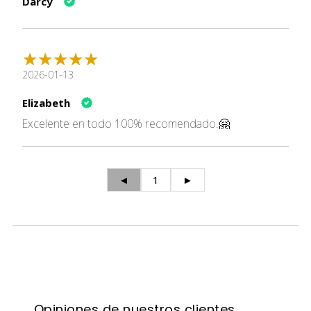
Darcy
2026-01-13
Elizabeth
Excelente en todo 100% recomendado.🤗
◄
1
►
Opiniones de nuestros clientes