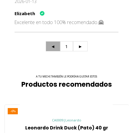
2026-01-13
Elizabeth
Excelente en todo 100% recomendado.🤗
◄
1
►
A TU MICHI TAMBIÉN LE PODRÍAN GUSTAR ESTOS
Productos recomendados
-6%
CA0009
|
Leonardo
Leonardo Drink Duck (Pato) 40 gr