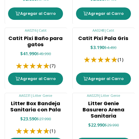
Agregar al Carro
Agregar al Carro
AA0216
|
Catit
AA0248
|
Catit
-16%
-29%
Catit Pixi Baño para
Catit Pixi Pala Gris
gatos
$3.190
$4.490
$41.990
$49.990
(1)
(7)
Agregar al Carro
Agregar al Carro
AA0231
|
Litter Genie
AA0229
|
Litter Genie
-16%
-23%
Litter Box Bandeja
Litter Genie
Sanitaria con Pala
Basurero Arena
Sanitaria
$23.590
$27.990
$22.990
$29.990
(1)