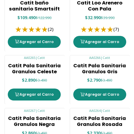
Catit baño
Catit Loo Arenero
sanitario Smartsift
Con Pala
$109.490
$32.990
$122.990
$39.990
(2)
(7)
Agregar al Carro
Agregar al Carro
AA0265
|
Catit
AA0266
|
Catit
-17%
-20%
Catit Pala Sanitaria
Catit Pala Sanitaria
Granulos Celeste
Granulos Gris
$2.890
$2.790
$3.490
$3.490
Agregar al Carro
Agregar al Carro
AA0267
|
Catit
AA0264
|
Catit
-18%
-33%
Catit Pala Sanitaria
Catit Pala Sanitaria
Granulos Negra
Granulos Rosada
$2.860
$2.330
$3.490
$3.490