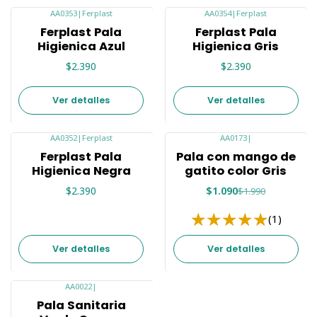
AA0353
|
Ferplast
AA0354
|
Ferplast
Agotado
Agotado
Ferplast Pala
Ferplast Pala
Higienica Azul
Higienica Gris
$2.390
$2.390
Ver detalles
Ver detalles
AA0352
|
Ferplast
AA0173
|
-45%
Agotado
Ferplast Pala
Pala con mango de
Agotado
Higienica Negra
gatito color Gris
$2.390
$1.090
$1.990
(1)
Ver detalles
Ver detalles
AA0022
|
-25%
Pala Sanitaria
Agotado