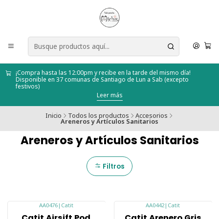
¡Compra hasta las 12:00pm y recibe en la tarde del mismo día!
Disponible en 37 comunas de Santiago de Lun a Sab (excepto
festivos)
Leer más
Inicio
Todos los productos
Accesorios
Areneros y Artículos Sanitarios
Areneros y Artículos Sanitarios
Filtros
AA0476
|
Catit
AA0442
|
Catit
-10%
Catit Airsift Pod
Catit Arenero Gris