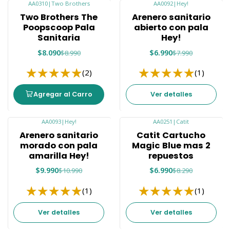
AA0310
|
Two Brothers
AA0092
|
Hey!
-10%
-13%
Two Brothers The
Arenero sanitario
Agotado
Poopscoop Pala
abierto con pala
Sanitaria
Hey!
$8.090
$6.990
$8.990
$7.990
(2)
(1)
Agregar al Carro
Ver detalles
AA0093
|
Hey!
AA0251
|
Catit
-9%
-16%
Arenero sanitario
Catit Cartucho
Agotado
Agotado
morado con pala
Magic Blue mas 2
amarilla Hey!
repuestos
$9.990
$6.990
$10.990
$8.290
(1)
(1)
Ver detalles
Ver detalles