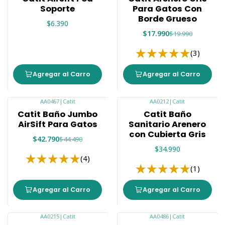
Soporte
Para Gatos Con
Borde Grueso
$6.390
$17.990
$19.990
(3)
Agregar al Carro
Agregar al Carro
AA0467
|
Catit
AA0212
|
Catit
-4%
Catit Baño Jumbo
Catit Baño
AirSift Para Gatos
Sanitario Arenero
con Cubierta Gris
$42.790
$44.490
$34.990
(4)
(1)
Agregar al Carro
Agregar al Carro
AA0215
|
Catit
AA0486
|
Catit
-11%
-18%