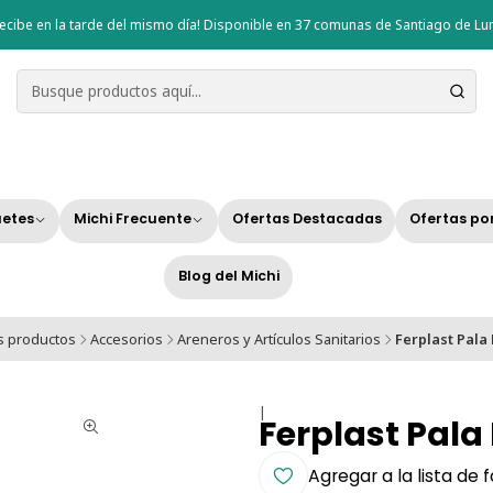
ecibe en la tarde del mismo día! Disponible en 37 comunas de Santiago de Lun
etes
Michi Frecuente
Ofertas Destacadas
Ofertas po
Blog del Michi
s productos
Accesorios
Areneros y Artículos Sanitarios
Ferplast Pala
|
Ferplast Pala
Agregar a la lista de 