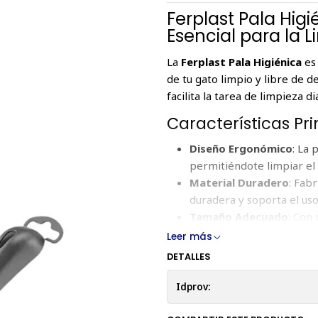
Ferplast Pala Hig
Esencial para la 
La
Ferplast Pala Higiénica
es
de tu gato limpio y libre de d
facilita la tarea de limpieza 
Características Pri
Diseño Ergonómico
: La 
permitiéndote limpiar el
Material Duradero
: Fabr
duradera y soporta el uso
Tamaño Adecuado
: Con
recoger desechos de cual
Leer más
Ranuras Eficientes
: Las 
DETALLES
arena limpia, separándola
Idprov:
Beneficios para el