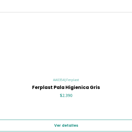
arenero, filtrando la aren
Desecho Apropiado
: Co
de ellos de manera adecu
Limpieza de la Pala
: Lav
limpia y lista para el pró
Ferplast Pala Higiénica
es un
desee mantener el arenero de
funcional y material duradero, 
tarea diaria de limpieza del a
¡Adquiere la tuya hoy mismo y
AA0354
|
Ferplast
Ferplast Pala Higienica Gris
$2.390
Ver detalles