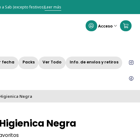
 a Sab (excepto festivos)
Leer más
Acceso
r fecha
Packs
Ver Todo
Info. de envíos y retiros
 Higienica Negra
 Higienica Negra
favoritos