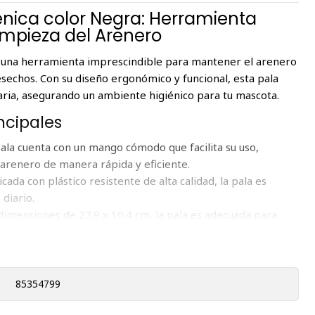
iénica color Negra: Herramienta
Limpieza del Arenero
 una herramienta imprescindible para mantener el arenero
esechos. Con su diseño ergonómico y funcional, esta pala
diaria, asegurando un ambiente higiénico para tu mascota.
ncipales
pala cuenta con un mango cómodo que facilita su uso,
 arenero de manera rápida y eficiente.
icada con plástico resistente de alta calidad, la pala es
 diario.
 dimensiones de 27.9 x 10.4 cm, la pala es adecuada para
quier tamaño, asegurando una limpieza completa.
ranuras de la pala están diseñadas para filtrar fácilmente la
 de los desechos sólidos.
85354799
 Mantenimiento del Arenero