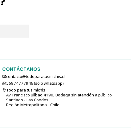
l?
CONTÁCTANOS
contacto@todoparatusmichis.cl
56974777946 (sólo⁣⁣⁣⁣⁣​​​​​​​​​​​​​​​ whatsapp)
Todo para tus michis
Av. Francisco Bilbao 4190, Bodega sin atención a público
Santiago - Las Condes
Región Metropolitana - Chile