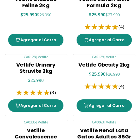
Feline 2Kg
Formula 2Kg
$25.990
$25.990
$26.990
$27.990
(4)
Agregar al Carro
Agregar al Carro
CA0128
|
Vetlife
CA0129
|
Vetlife
-4%
Vetlife Urinary
Vetlife Obesity 2kg
Struvite 2kg
$25.990
$26.990
$25.990
(4)
(3)
Agregar al Carro
Agregar al Carro
CA0335
|
Vetlife
CA0063
|
Vetlife
-13%
-13%
Vetlife
Vetlife Renal Lata
Convalescence
Gatos Adultos 85Gr