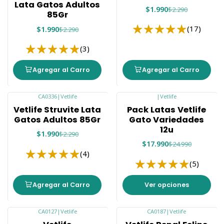
Lata Gatos Adultos
$1.990
$2.290
85Gr
(17)
$1.990
$2.290
(3)
Agregar al Carro
Agregar al Carro
CA0336
|
Vetlife
|
Vetlife
-13%
-28%
Vetlife Struvite Lata
Pack Latas Vetlife
Gatos Adultos 85Gr
Gato Variedades
12u
$1.990
$2.290
$17.990
$24.990
(4)
(5)
Agregar al Carro
Ver opciones
CA0127
|
Vetlife
CA0187
|
Vetlife
-10%
Agotado