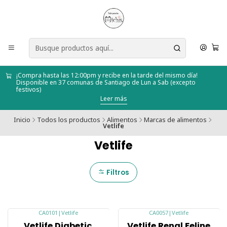
¡Compra hasta las 12:00pm y recibe en la tarde del mismo día!
Disponible en 37 comunas de Santiago de Lun a Sab (excepto
festivos)
Leer más
Inicio
Todos los productos
Alimentos
Marcas de alimentos
Vetlife
Vetlife
Filtros
CA0101
|
Vetlife
CA0057
|
Vetlife
-4%
-7%
Vetlife Diabetic
Vetlife Renal Feline