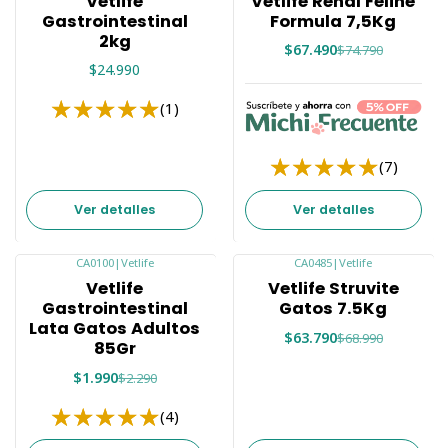
Vetlife
Vetlife Renal Feline
Agotado
Gastrointestinal
Formula 7,5Kg
2kg
$67.490
$74.790
$24.990
(1)
(7)
Ver detalles
Ver detalles
CA0100
|
Vetlife
CA0485
|
Vetlife
-13%
-8%
Vetlife
Vetlife Struvite
Agotado
Agotado
Gastrointestinal
Gatos 7.5Kg
Lata Gatos Adultos
$63.790
$68.990
85Gr
$1.990
$2.290
(4)