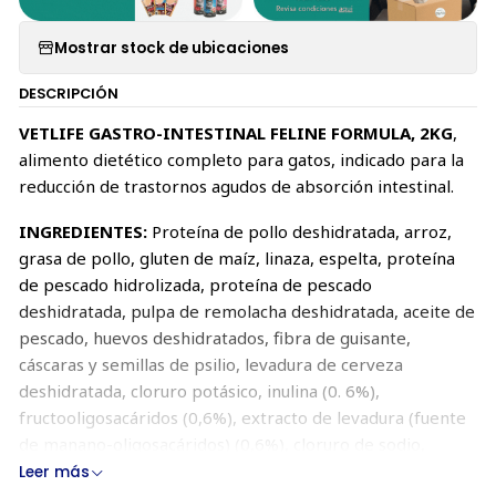
Mostrar stock de ubicaciones
DESCRIPCIÓN
VETLIFE GASTRO-INTESTINAL FELINE FORMULA, 2KG
,
alimento dietético completo para gatos, indicado para la
reducción de trastornos agudos de absorción intestinal.
INGREDIENTES:
Proteína de pollo deshidratada, arroz,
grasa de pollo, gluten de maíz, linaza, espelta, proteína
de pescado hidrolizada, proteína de pescado
deshidratada, pulpa de remolacha deshidratada, aceite de
pescado, huevos deshidratados, fibra de guisante,
cáscaras y semillas de psilio, levadura de cerveza
deshidratada, cloruro potásico, inulina (0. 6%),
fructooligosacáridos (0,6%), extracto de levadura (fuente
de manano-oligosacáridos) (0,6%), cloruro de sodio,
fosfato monosódico, sulfato de calcio dihidratado. Fuente
Leer más