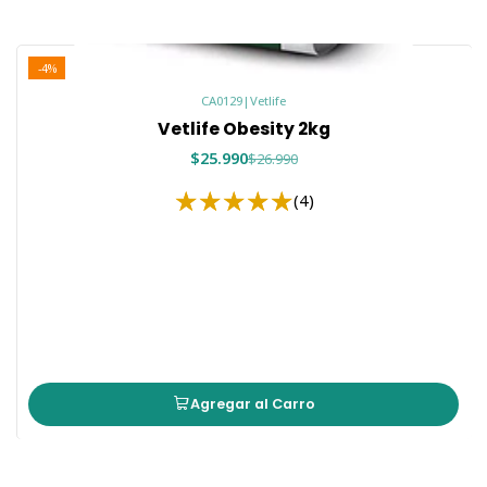
-4%
CA0129
|
Vetlife
Vetlife Obesity 2kg
$25.990
$26.990
(4)
Agregar al Carro