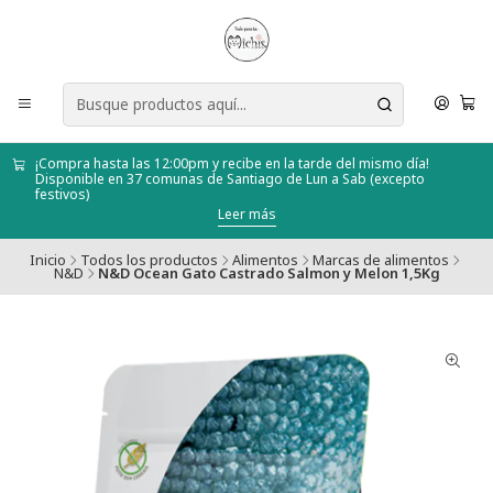
¡Compra hasta las 12:00pm y recibe en la tarde del mismo día!
Disponible en 37 comunas de Santiago de Lun a Sab (excepto
festivos)
Leer más
Inicio
Todos los productos
Alimentos
Marcas de alimentos
N&D
N&D Ocean Gato Castrado Salmon y Melon 1,5Kg