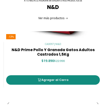
A TU MICHI LE PODRÍAN INTERESAR OTROS PRODUCTOS DE
N&D
Ver más productos
-13%
CA0097
|
N&D
N&D Prime Pollo Y Granada Gatos Adultos
Castrados 1,5Kg
$19.890
$22.990
Agregar al Carro