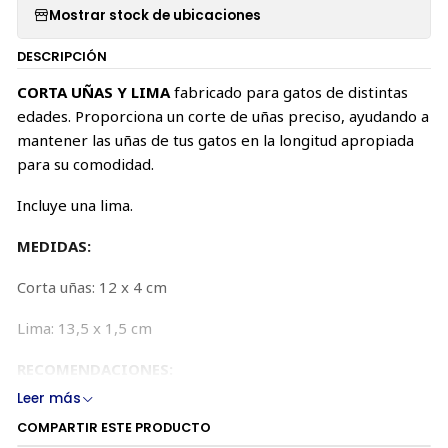
Mostrar stock de ubicaciones
DESCRIPCIÓN
CORTA UÑAS Y LIMA
fabricado para gatos de distintas
edades. Proporciona un corte de uñas preciso, ayudando a
mantener las uñas de tus gatos en la longitud apropiada
para su comodidad.
Incluye una lima.
MEDIDAS:
Corta uñas: 12 x 4 cm
Lima: 13,5 x 1,5 cm
RECOMENDACIONES:
Leer más
Recuerde solo cortar la punta afilada de las uñas de sus
COMPARTIR ESTE PRODUCTO
gatos para no lastimarlo.