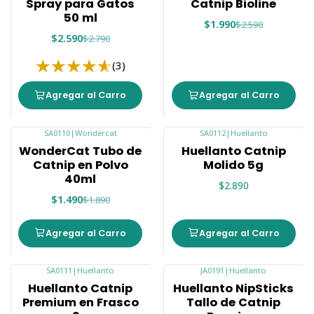
Spray para Gatos
Catnip Bioline
50 ml
$1.990
$2.590
$2.590
$2.790
(3)
Agregar al Carro
Agregar al Carro
SA0110
|
Wondercat
SA0112
|
Huellanto
-21%
Nuevo
WonderCat Tubo de
Huellanto Catnip
Nuevo
Catnip en Polvo
Molido 5g
40ml
$2.890
$1.490
$1.890
Agregar al Carro
Agregar al Carro
SA0111
|
Huellanto
JA0191
|
Huellanto
Nuevo
Nuevo
Huellanto Catnip
Huellanto NipSticks
Premium en Frasco
Tallo de Catnip