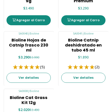
9g
Premium
$3.490
$3.290
Agregar al Carro
Agregar al Carro
SA0040
|
Bioline
SA0041
|
Bioline
-18%
Agotado
Bioline Hojas de
Bioline Catnip
Agotado
Catnip frasco 230
deshidratado en
ml
tubo 45 ml
$3.290
$1.890
$3.990
(5)
(2)
Ver detalles
Ver detalles
SA0008
|
Bioline
-42%
Bioline Cat Grass
Agotado
Kit 12g
$2.020
$3.490