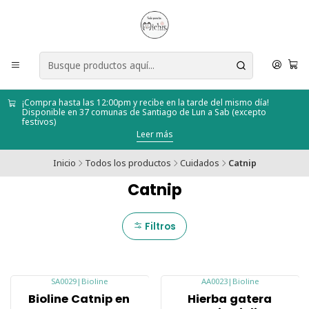
¡Compra hasta las 12:00pm y recibe en la tarde del mismo día!
Disponible en 37 comunas de Santiago de Lun a Sab (excepto
festivos)
Leer más
Inicio
Todos los productos
Cuidados
Catnip
Catnip
Filtros
SA0029
|
Bioline
AA0023
|
Bioline
-7%
-23%
Bioline Catnip en
Hierba gatera