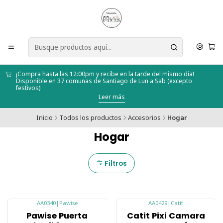
¡Compra hasta las 12:00pm y recibe en la tarde del mismo día!
Disponible en 37 comunas de Santiago de Lun a Sab (excepto
festivos)
Leer más
Inicio
Todos los productos
Accesorios
Hogar
Hogar
Filtros
AA0340
|
Pawise
AA0429
|
Catit
-33%
-28%
Pawise Puerta
Catit Pixi Camara