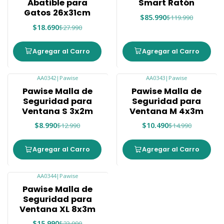
Abatible para
Smart Ratón
Gatos 26x31cm
$85.990
$119.990
$18.690
$27.990
Agregar al Carro
Agregar al Carro
AA0342
|
Pawise
AA0343
|
Pawise
-31%
-30%
Pawise Malla de
Pawise Malla de
Seguridad para
Seguridad para
Ventana S 3x2m
Ventana M 4x3m
$8.990
$10.490
$12.990
$14.990
Agregar al Carro
Agregar al Carro
AA0344
|
Pawise
-33%
Pawise Malla de
Seguridad para
Ventana XL 8x3m
$15.990
$23.990