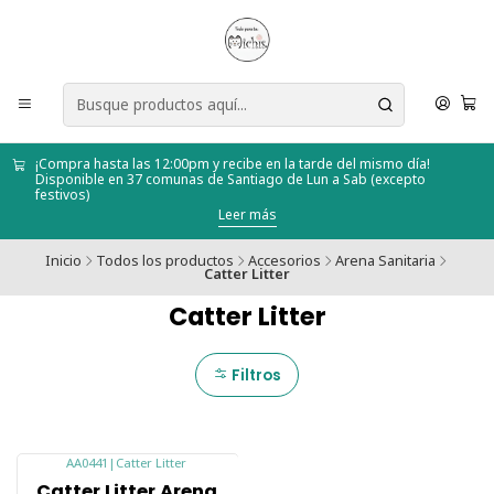
¡Compra hasta las 12:00pm y recibe en la tarde del mismo día!
Disponible en 37 comunas de Santiago de Lun a Sab (excepto
festivos)
Leer más
Inicio
Todos los productos
Accesorios
Arena Sanitaria
Catter Litter
Catter Litter
Filtros
AA0441
|
Catter Litter
-16%
Catter Litter Arena