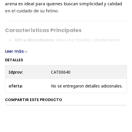
arena es ideal para quienes buscan simplicidad y calidad
en el cuidado de su felino.
Características Principales
Ultra Absorbente:
Absorbe líquidos rápidamente,
manteniendo la bandeja de tu gato siempre seca.
Leer más
Extra Aglutinación:
Forma grumos compactos que
DETALLES
facilitan la limpieza diaria.
Control de Olores:
El carbón activado neutraliza
Idprov:
CAT00640
eficazmente los olores, proporcionando frescura
prolongada.
oferta:
No se entregaron detalles adicionales.
Libre de Polvo:
Compuesta por gránulos de
bentonita con un 99.5% libres de polvo, lo que reduce
COMPARTIR ESTE PRODUCTO
las partículas en el aire.
Tamaño Homogéneo:
Granulación uniforme para un
rendimiento óptimo.
Larga Duración:
Ideal para prolongar los cambios
completos de arena.