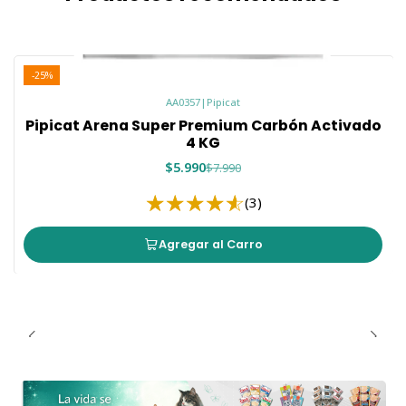
-25%
AA0357
|
Pipicat
Pipicat Arena Super Premium Carbón Activado
4 KG
$5.990
$7.990
(3)
Agregar al Carro