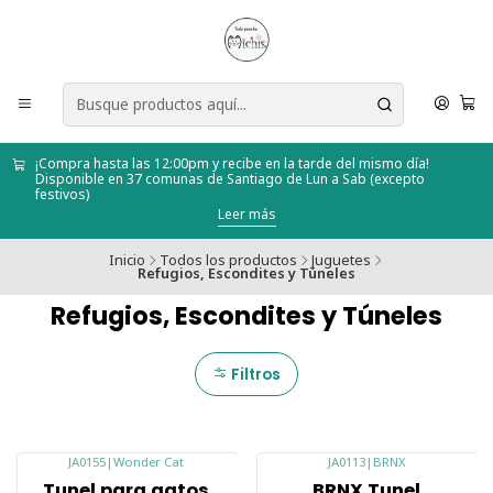
¡Compra hasta las 12:00pm y recibe en la tarde del mismo día!
Disponible en 37 comunas de Santiago de Lun a Sab (excepto
festivos)
Leer más
Inicio
Todos los productos
Juguetes
Refugios, Escondites y Túneles
Refugios, Escondites y Túneles
Filtros
JA0155
|
Wonder Cat
JA0113
|
BRNX
-21%
-29%
Tunel para gatos
BRNX Tunel