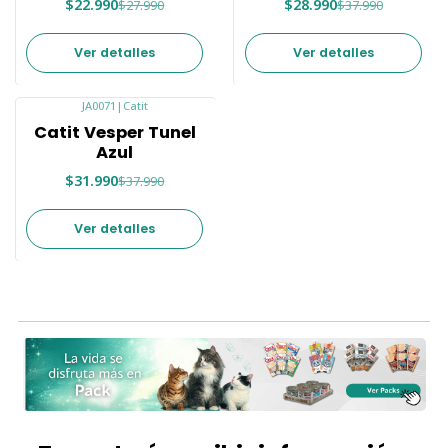
$22.990
$28.990
$27.990
$37.990
Ver detalles
Ver detalles
JA0071
|
Catit
-16%
Catit Vesper Tunel
Agotado
Azul
$31.990
$37.990
Ver detalles