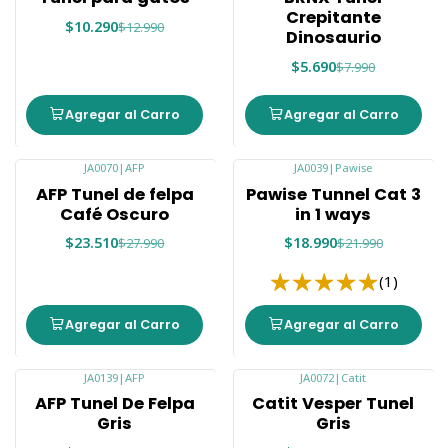
Crepitante
$10.290
$12.990
Dinosaurio
$5.690
$7.990
Agregar al Carro
Agregar al Carro
JA0070
|
AFP
JA0039
|
Pawise
-16%
-14%
AFP Tunel de felpa
Pawise Tunnel Cat 3
Café Oscuro
in 1 ways
$23.510
$18.990
$27.990
$21.990
(1)
Agregar al Carro
Agregar al Carro
JA0139
|
AFP
JA0072
|
Catit
-18%
-24%
AFP Tunel De Felpa
Catit Vesper Tunel
Agotado
Agotado
Gris
Gris