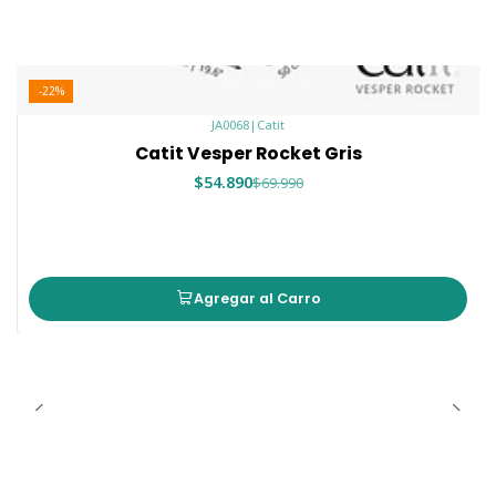
-22%
JA0068
|
Catit
Catit Vesper Rocket Gris
$54.890
$69.990
Agregar al Carro