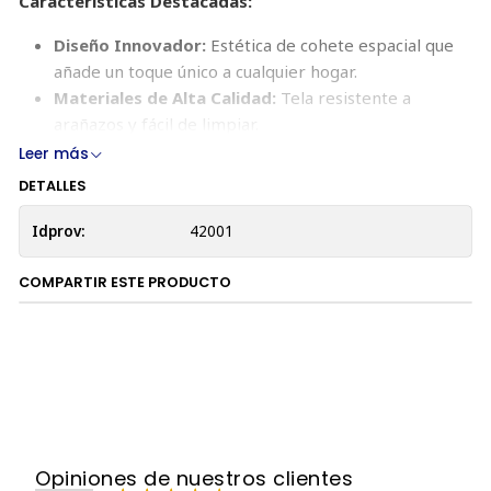
Características Destacadas:
Diseño Innovador:
Estética de cohete espacial que
añade un toque único a cualquier hogar.
Materiales de Alta Calidad:
Tela resistente a
arañazos y fácil de limpiar.
Comodidad y Diversión:
Incluye un cojín acolchado y
Leer más
una pelota colgante para el juego.
DETALLES
Ventilación Óptima:
Diseño que asegura la
circulación de aire.
Idprov:
42001
Combinable:
Puede integrarse con el túnel Vesper
para una experiencia de juego completa.
COMPARTIR ESTE PRODUCTO
Beneficios:
Proporciona un espacio seguro y divertido
para que tu gato descanse y juegue, estimulando su
actividad física y mental.
Opiniones de nuestros clientes