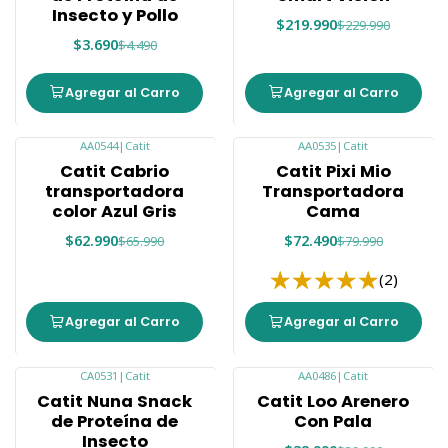
Insecto y Pollo
$219.990
$229.990
$3.690
$4.490
Agregar al Carro
Agregar al Carro
AA0544
|
Catit
AA0535
|
Catit
-5%
-9%
Catit Cabrio
Catit Pixi Mio
transportadora
Transportadora
color Azul Gris
Cama
$62.990
$72.490
$65.990
$79.990
(2)
Agregar al Carro
Agregar al Carro
CA0531
|
Catit
AA0486
|
Catit
-18%
-18%
Catit Nuna Snack
Catit Loo Arenero
de Proteína de
Con Pala
Insecto