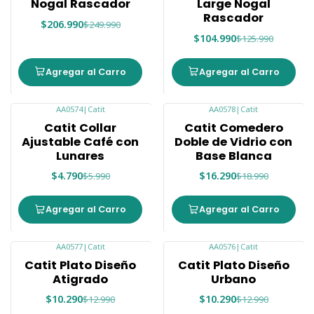
Nogal Rascador
Large Nogal
Rascador
$206.990
$249.990
$104.990
$125.990
Agregar al Carro
Agregar al Carro
AA0574
|
Catit
AA0578
|
Catit
-20%
-14%
Catit Collar
Catit Comedero
Nuevo
Nuevo
Ajustable Café con
Doble de Vidrio con
Lunares
Base Blanca
$4.790
$16.290
$5.990
$18.990
Agregar al Carro
Agregar al Carro
AA0577
|
Catit
AA0576
|
Catit
-21%
-21%
Catit Plato Diseño
Catit Plato Diseño
Nuevo
Nuevo
Atigrado
Urbano
$10.290
$10.290
$12.990
$12.990