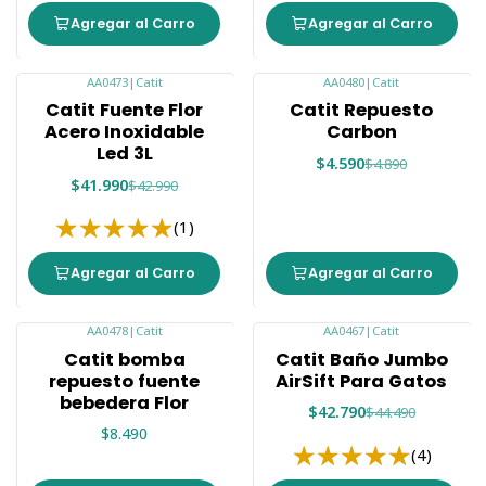
Agregar al Carro
Agregar al Carro
AA0473
|
Catit
AA0480
|
Catit
-2%
-6%
Catit Fuente Flor
Catit Repuesto
Acero Inoxidable
Carbon
Led 3L
$4.590
$4.890
$41.990
$42.990
(1)
Agregar al Carro
Agregar al Carro
AA0478
|
Catit
AA0467
|
Catit
-4%
Catit bomba
Catit Baño Jumbo
repuesto fuente
AirSift Para Gatos
bebedera Flor
$42.790
$44.490
$8.490
(4)