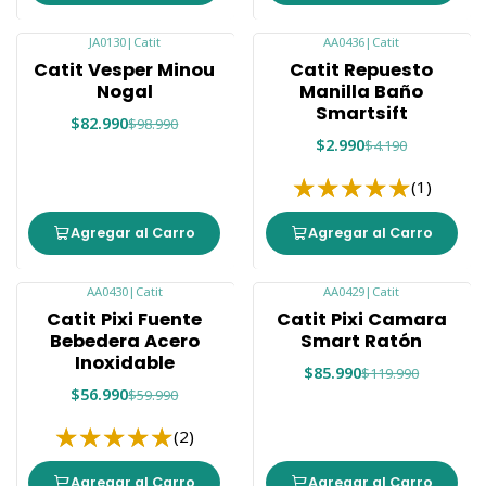
JA0130
|
Catit
AA0436
|
Catit
-16%
-29%
Catit Vesper Minou
Catit Repuesto
Nogal
Manilla Baño
Smartsift
$82.990
$98.990
$2.990
$4.190
(1)
Agregar al Carro
Agregar al Carro
AA0430
|
Catit
AA0429
|
Catit
-5%
-28%
Catit Pixi Fuente
Catit Pixi Camara
Bebedera Acero
Smart Ratón
Inoxidable
$85.990
$119.990
$56.990
$59.990
(2)
Agregar al Carro
Agregar al Carro