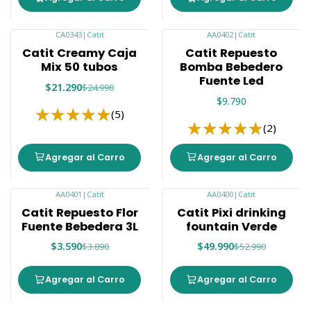
CA0343
|
Catit
AA0402
|
Catit
-15%
Catit Creamy Caja
Catit Repuesto
Mix 50 tubos
Bomba Bebedero
Fuente Led
$21.290
$24.990
$9.790
(5)
(2)
Agregar al Carro
Agregar al Carro
AA0401
|
Catit
AA0400
|
Catit
-8%
-6%
Catit Repuesto Flor
Catit Pixi drinking
Fuente Bebedera 3L
fountain Verde
$3.590
$49.990
$3.890
$52.990
Agregar al Carro
Agregar al Carro