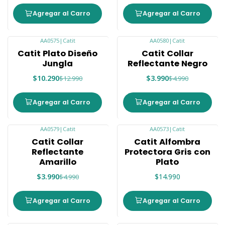
Agregar al Carro
Agregar al Carro
AA0575
|
Catit
AA0580
|
Catit
-21%
-20%
Catit Plato Diseño
Catit Collar
Nuevo
Nuevo
Jungla
Reflectante Negro
$10.290
$3.990
$12.990
$4.990
Agregar al Carro
Agregar al Carro
AA0579
|
Catit
AA0573
|
Catit
-20%
Nuevo
Catit Collar
Catit Alfombra
Nuevo
Reflectante
Protectora Gris con
Amarillo
Plato
$3.990
$14.990
$4.990
Agregar al Carro
Agregar al Carro