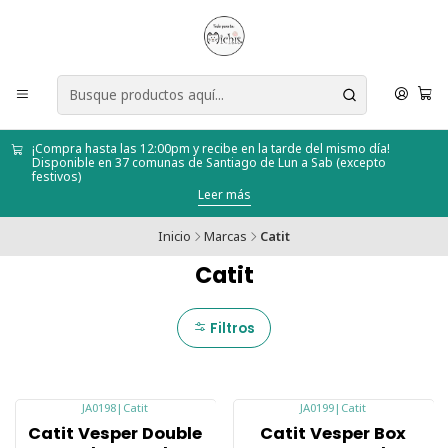
¡Compra hasta las 12:00pm y recibe en la tarde del mismo día!
Disponible en 37 comunas de Santiago de Lun a Sab (excepto
festivos)
Leer más
Inicio
Marcas
Catit
Catit
Filtros
JA0198
|
Catit
JA0199
|
Catit
-17%
-17%
Catit Vesper Double
Catit Vesper Box
Nuevo
Nuevo