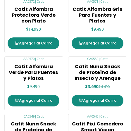
AA0572
|
Catit
AA0571
|
Catit
Nuevo
Nuevo
Catit Alfombra
Catit Alfombra Gris
Protectora Verde
Para Fuentes y
con Plato
Platos
$14.990
$9.490
Agregar al Carro
Agregar al Carro
AA0570
|
Catit
CA0550
|
Catit
Nuevo
-18%
Catit Alfombra
Catit Nuna Snack
Verde Para Fuentes
de Proteína de
y Platos
Insecto y Arenque
$9.490
$3.690
$4.490
Agregar al Carro
Agregar al Carro
CA0549
|
Catit
AA0545
|
Catit
-18%
-4%
Catit Nuna Snack
Catit Pixi Comedero
de Proteína de
Smart Vision