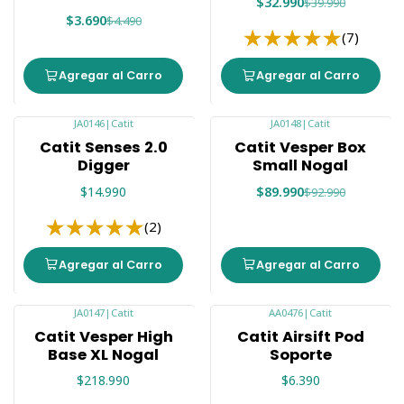
$32.990
$39.990
$3.690
$4.490
(7)
Agregar al Carro
Agregar al Carro
JA0146
|
Catit
JA0148
|
Catit
-3%
Catit Senses 2.0
Catit Vesper Box
Digger
Small Nogal
$14.990
$89.990
$92.990
(2)
Agregar al Carro
Agregar al Carro
JA0147
|
Catit
AA0476
|
Catit
Catit Vesper High
Catit Airsift Pod
Base XL Nogal
Soporte
$218.990
$6.390