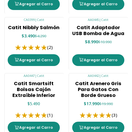
Agregar al Carro
Agregar al Carro
CA0399
|
Catit
AA0445
|
Catit
-19%
-18%
Catit Nibbly Salmón
Catit Adaptador
USB Bomba de Agua
$3.490
$4.290
$8.990
$10.990
(2)
Agregar al Carro
Agregar al Carro
AA0447
|
Catit
AA0442
|
Catit
-10%
Catit Smartsift
Catit Arenero Gris
Bolsas Cajón
Para Gatos Con
Extraíble Inferior
Borde Grueso
$5.490
$17.990
$19.990
(1)
(3)
Agregar al Carro
Agregar al Carro