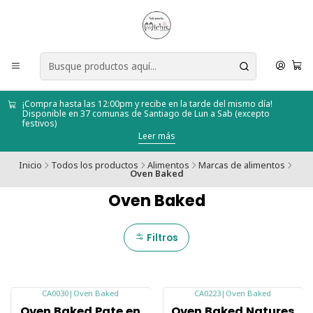
¡Compra hasta las 12:00pm y recibe en la tarde del mismo día!
Disponible en 37 comunas de Santiago de Lun a Sab (excepto
festivos)
Leer más
Inicio
Todos los productos
Alimentos
Marcas de alimentos
Oven Baked
Oven Baked
Filtros
CA0030
|
Oven Baked
CA0223
|
Oven Baked
-10%
Agotado
Oven Baked Pate en
Oven Baked Natures