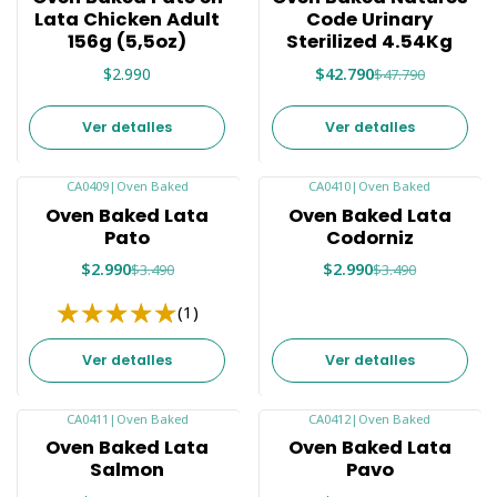
Agotado
Lata Chicken Adult
Code Urinary
156g (5,5oz)
Sterilized 4.54Kg
$2.990
$42.790
$47.790
Ver detalles
Ver detalles
CA0409
|
Oven Baked
CA0410
|
Oven Baked
-14%
-14%
Oven Baked Lata
Oven Baked Lata
Agotado
Agotado
Pato
Codorniz
$2.990
$2.990
$3.490
$3.490
(1)
Ver detalles
Ver detalles
CA0411
|
Oven Baked
CA0412
|
Oven Baked
-15%
-9%
Oven Baked Lata
Oven Baked Lata
Agotado
Agotado
Salmon
Pavo