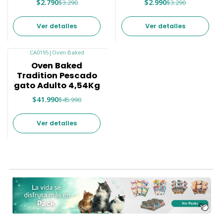
$2.790
$2.990
$3.290
$3.290
Ver detalles
Ver detalles
CA0195
|
Oven Baked
-9%
Oven Baked
Agotado
Tradition Pescado
gato Adulto 4,54Kg
$41.990
$45.990
Ver detalles