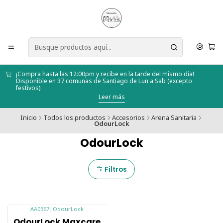
¡Compra hasta las 12:00pm y recibe en la tarde del mismo día!
Disponible en 37 comunas de Santiago de Lun a Sab (excepto
festivos)
Leer más
Inicio
Todos los productos
Accesorios
Arena Sanitaria
OdourLock
OdourLock
Filtros
AA0367
|
OdourLock
-14%
OdourLock Maxcare