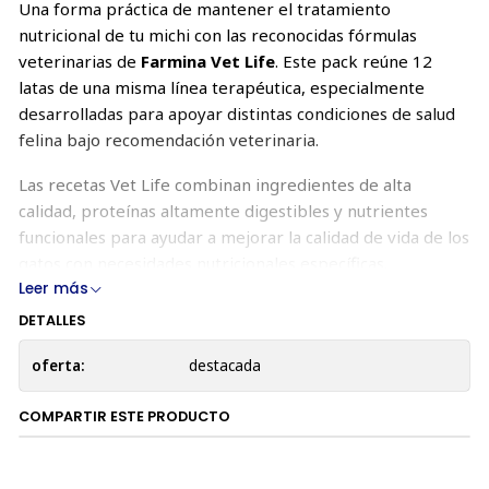
Una forma práctica de mantener el tratamiento
nutricional de tu michi con las reconocidas fórmulas
veterinarias de
Farmina Vet Life
. Este pack reúne 12
latas de una misma línea terapéutica, especialmente
desarrolladas para apoyar distintas condiciones de salud
felina bajo recomendación veterinaria.
Las recetas Vet Life combinan ingredientes de alta
calidad, proteínas altamente digestibles y nutrientes
funcionales para ayudar a mejorar la calidad de vida de los
gatos con necesidades nutricionales específicas.
Leer más
DETALLES
📦 Packs disponibles
oferta:
destacada
Pack
Contenido
💚 Renal
12 latas Vet Life Renal 85g
COMPARTIR ESTE PRODUCTO
❤️ Gastrointestinal
12 latas Vet Life Gastrointestinal 85g
🩷 Struvite
12 latas Vet Life Struvite 85g
🧡 Convalescence
12 latas Vet Life Convalescence 85g