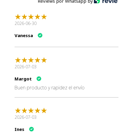
Reviews por Whatsapp by
❤️Vet Life Gastrointestinal
2026-06-30
Alimento dietético completo indicado para ayudar a
Vanessa
reducir trastornos agudos de absorción intestinal y
apoyar la salud digestiva.
🌟 Beneficios principales
🌱 Favorece la salud gastrointestinal
2026-07-03
🧬 Con prebióticos FOS y MOS
🍗 Ingredientes altamente digestibles
Margot
💧 Ayuda a mejorar la absorción de nutrientes
Buen producto y rapidez el envío
🐱 Ideal para trastornos digestivos y sensibilidad
intestinal
📊 Análisis garantizado
2026-07-03
Nutriente
Valor
Proteína
9,40%
Ines