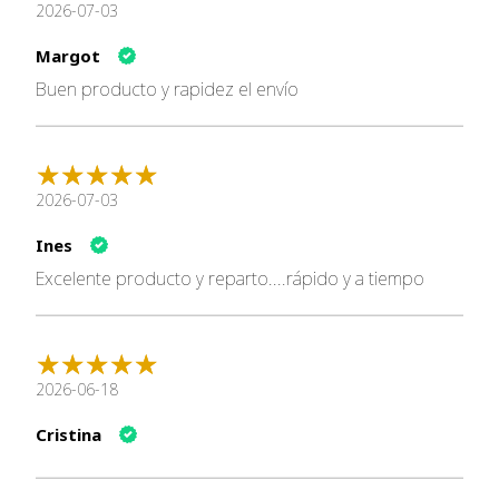
2026-07-03
Grasa
5,70%
Fibra
0,30%
Margot
Cenizas
2,40%
Buen producto y rapidez el envío
Humedad
75,00%
Calcio
0,19%
Fósforo
0,17%
Magnesio
0,019%
2026-07-03
Taurina
0,15%
Energía
1.130 kcal/kg
Ines
Excelente producto y reparto....rápido y a tiempo
🧡 Vet Life Convalescence
Alimento completo diseñado para apoyar gatos en
recuperación nutricional, postoperatorios o procesos
2026-06-18
de convalecencia
.
Cristina
🌟 Beneficios principales
💪 Alto aporte energético