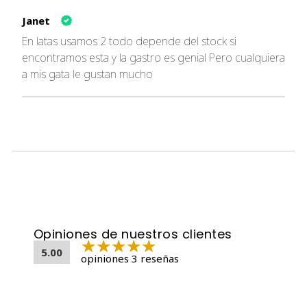
Fósforo
0.20 %
Janet
Omega-3
0.12 %
En latas usamos 2 todo depende del stock si
Omega-6
0.90 %
encontramos esta y la gastro es genial Pero cualquiera
EPA
0.04 %
a mis gata le gustan mucho
DHA
0.05 %
Aditivos por kg
Vitaminas
: Vitamina A (4,300 UI), Vitamina D3 (470
UI), Vitamina E (260 mg).
Minerales
: Zinc (240 mg), manganeso (128 mg),
hierro (16.7 mg), cobre (20 mg), yodo (0.8 mg).
Taurina
: 1,800 mg.
Opiniones de nuestros clientes
Aditivos organolépticos
: Extracto de té verde (50
mg).
5.00
opiniones 3 reseñas
Aditivos tecnológicos
: Celulosa en polvo (1,000 mg).