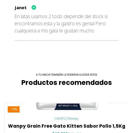
Janet
En latas usamos 2 todo depende del stock si
encontramos esta y la gastro es genial Pero
cualquiera a mis gata le gustan mucho
A TU MICHI TAMBIÉN LE PODRÍAN GUSTAR ESTOS
Productos recomendados
-14%
CA0472
|
Wanpy
Wanpy Grain Free Gato Kitten Sabor Pollo 1,5Kg