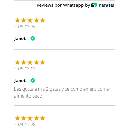
Valor Energético
Reviews por Whatsapp by
1,412 Kcal/kg
(Energía Metabolizable)
5.91 MJ/kg
2025-03-26
Formato y Uso
Janet
Presentación
: Latas de 85 g, prácticas y listas para
servir.
Indicación
: Ideal para gatos adultos en recuperación.
Consulta a t
2025-03-03
Janet
Les gusta a mis 2 gatas y se complement con el
alimento seco
2024-12-28