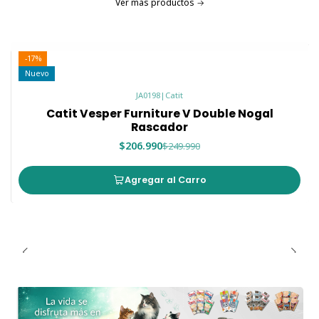
Ver más productos
-17%
Nuevo
JA0198
|
Catit
Catit Vesper Furniture V Double Nogal
Rascador
$206.990
$249.990
Agregar al Carro