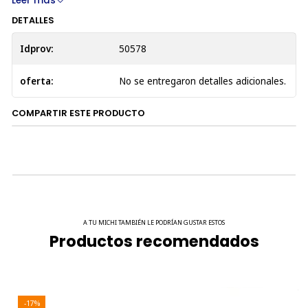
Leer más
Beneficios:
Facilita la limpieza del arenero, reduciendo el
DETALLES
desperdicio de arena y manteniendo el área más
higiénica para tu gato.
Idprov:
50578
Colores Disponibles:
Rosada, Celeste, Gris, Negro.
oferta:
No se entregaron detalles adicionales.
COMPARTIR ESTE PRODUCTO
A TU MICHI TAMBIÉN LE PODRÍAN GUSTAR ESTOS
Productos recomendados
-17%