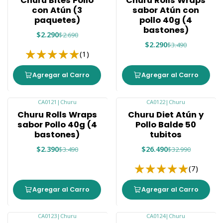
Churu Bites Pollo
Churu Rolls Wraps
con Atún (3
sabor Atún con
paquetes)
pollo 40g (4
bastones)
$2.290
$2.690
$2.290
$3.490
(1)
Agregar al Carro
Agregar al Carro
CA0121
|
Churu
CA0122
|
Churu
-32%
-20%
Churu Rolls Wraps
Churu Diet Atún y
sabor Pollo 40g (4
Pollo Balde 50
bastones)
tubitos
$2.390
$26.490
$3.490
$32.990
(7)
Agregar al Carro
Agregar al Carro
CA0123
|
Churu
CA0124
|
Churu
-20%
-21%