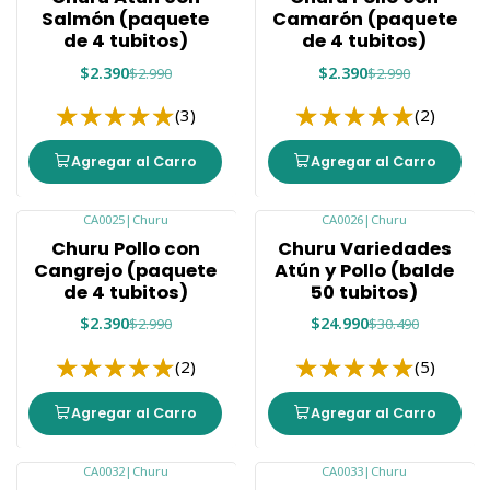
Salmón (paquete
Camarón (paquete
de 4 tubitos)
de 4 tubitos)
$2.390
$2.390
$2.990
$2.990
(3)
(2)
Agregar al Carro
Agregar al Carro
CA0025
|
Churu
CA0026
|
Churu
-20%
-18%
Churu Pollo con
Churu Variedades
Cangrejo (paquete
Atún y Pollo (balde
de 4 tubitos)
50 tubitos)
$2.390
$24.990
$2.990
$30.490
(2)
(5)
Agregar al Carro
Agregar al Carro
CA0032
|
Churu
CA0033
|
Churu
-6%
-20%