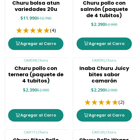
Churu bolsa atun
Churu pollo con
variedades 20u
salmón (paquete
de 4 tubitos)
$11.990
$12.790
$2.390
$2.990
(4)
Agregar al Carro
Agregar al Carro
CA0034
|
Churu
CA0035
|
Churu
-20%
-23%
Churu pollo con
Inaba Churu Juicy
ternera (paquete de
bites sabor
4 tubitos)
camarón
$2.390
$2.290
$2.990
$2.990
(2)
Agregar al Carro
Agregar al Carro
CA0111
|
Churu
CA0120
|
Churu
-15%
-34%