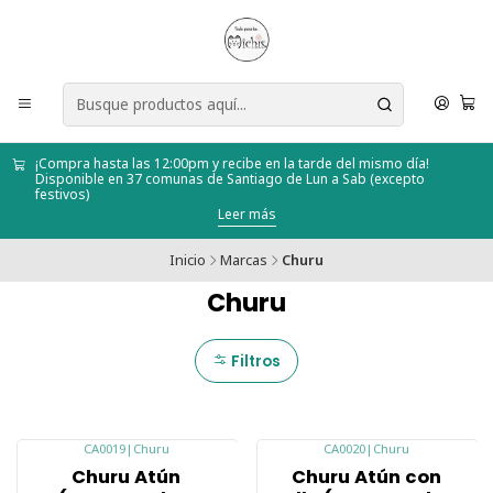
¡Compra hasta las 12:00pm y recibe en la tarde del mismo día!
Disponible en 37 comunas de Santiago de Lun a Sab (excepto
festivos)
Leer más
Inicio
Marcas
Churu
Churu
Filtros
CA0019
|
Churu
CA0020
|
Churu
-20%
-20%
Churu Atún
Churu Atún con