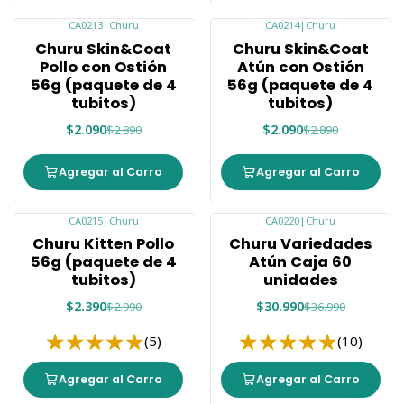
CA0213
|
Churu
CA0214
|
Churu
-28%
-28%
Churu Skin&Coat
Churu Skin&Coat
Pollo con Ostión
Atún con Ostión
56g (paquete de 4
56g (paquete de 4
tubitos)
tubitos)
$2.090
$2.090
$2.890
$2.890
Agregar al Carro
Agregar al Carro
CA0215
|
Churu
CA0220
|
Churu
-20%
-16%
Churu Kitten Pollo
Churu Variedades
56g (paquete de 4
Atún Caja 60
tubitos)
unidades
$2.390
$30.990
$2.990
$36.990
(5)
(10)
Agregar al Carro
Agregar al Carro