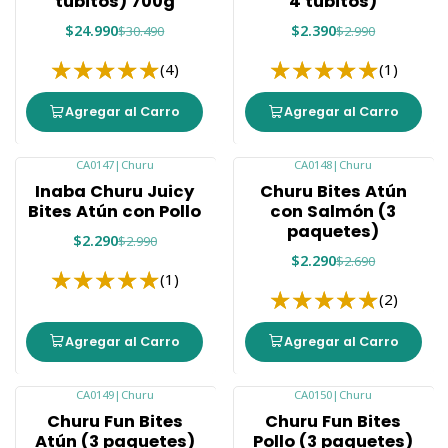
tubitos) 700g
4 tubitos)
$24.990
$2.390
$30.490
$2.990
(4)
(1)
Agregar al Carro
Agregar al Carro
CA0147
|
Churu
CA0148
|
Churu
-23%
-15%
Inaba Churu Juicy
Churu Bites Atún
Bites Atún con Pollo
con Salmón (3
paquetes)
$2.290
$2.990
$2.290
$2.690
(1)
(2)
Agregar al Carro
Agregar al Carro
CA0149
|
Churu
CA0150
|
Churu
-20%
-15%
Churu Fun Bites
Churu Fun Bites
Atún (3 paquetes)
Pollo (3 paquetes)