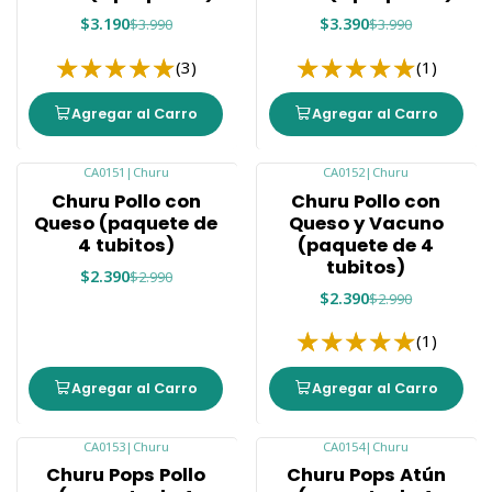
$3.190
$3.390
$3.990
$3.990
(3)
(1)
Agregar al Carro
Agregar al Carro
CA0151
|
Churu
CA0152
|
Churu
-20%
-20%
Churu Pollo con
Churu Pollo con
Queso (paquete de
Queso y Vacuno
4 tubitos)
(paquete de 4
tubitos)
$2.390
$2.990
$2.390
$2.990
(1)
Agregar al Carro
Agregar al Carro
CA0153
|
Churu
CA0154
|
Churu
-8%
-15%
Churu Pops Pollo
Churu Pops Atún