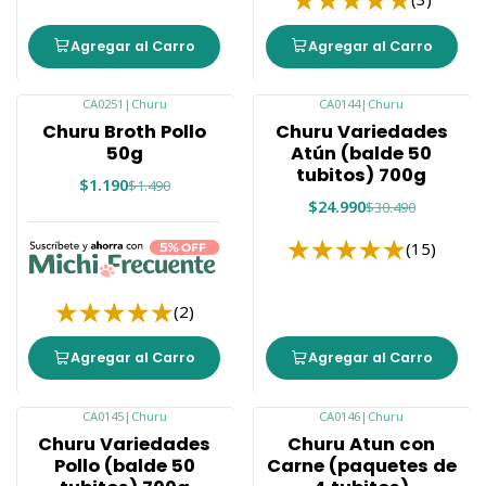
Agregar al Carro
Agregar al Carro
CA0251
|
Churu
CA0144
|
Churu
-20%
-18%
Churu Broth Pollo
Churu Variedades
50g
Atún (balde 50
tubitos) 700g
$1.190
$1.490
$24.990
$30.490
(15)
(2)
Agregar al Carro
Agregar al Carro
CA0145
|
Churu
CA0146
|
Churu
-18%
-20%
Churu Variedades
Churu Atun con
Pollo (balde 50
Carne (paquetes de