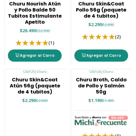
Churu Nourish Atún
Churu Skin&Coat
y Pollo Balde 50
Pollo 56g (paquete
Tubitos Estimulante
de 4 tubitos)
Apetito
$2.290
$2.890
$26.490
$32.990
(2)
(1)
Agregar al Carro
Agregar al Carro
CA0125
|
Churu
CA0126
|
Churu
-21%
-20%
Churu Skin&Coat
Churu Broth, Caldo
Atún 56g (paquete
de Pollo y Salmón
de 4 tubitos)
50g
$2.290
$1.190
$2.890
$1.490
(3)