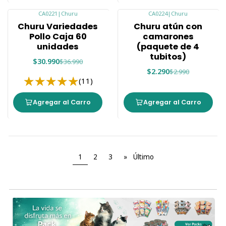
CA0221
|
Churu
CA0224
|
Churu
-16%
-23%
Churu Variedades
Churu atún con
Pollo Caja 60
camarones
unidades
(paquete de 4
tubitos)
$30.990
$36.990
$2.290
$2.990
(11)
Agregar al Carro
Agregar al Carro
1
2
3
»
Último