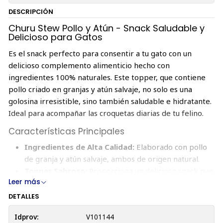
DESCRIPCIÓN
Churu Stew Pollo y Atún - Snack Saludable y
Delicioso para Gatos
Es el snack perfecto para consentir a tu gato con un
delicioso complemento alimenticio hecho con
ingredientes 100% naturales. Este topper, que contiene
pollo criado en granjas y atún salvaje, no solo es una
golosina irresistible, sino también saludable e hidratante.
Ideal para acompañar las croquetas diarias de tu felino.
Características Principales
Ingredientes de Alta Calidad:
Elaborado con pollo
de granja y atún salvaje, ambos de origen natural.
Topper Sabroso:
Proporciona un delicioso snack que
Leer más
complementa las comidas de tu gato, ofreciendo
hidratación con un 86% de humedad.
DETALLES
Saludable y Bajo en Calorías:
Cada bolsa contiene
Idprov:
V101144
solo 18.8 calorías, lo que lo convierte en un snack