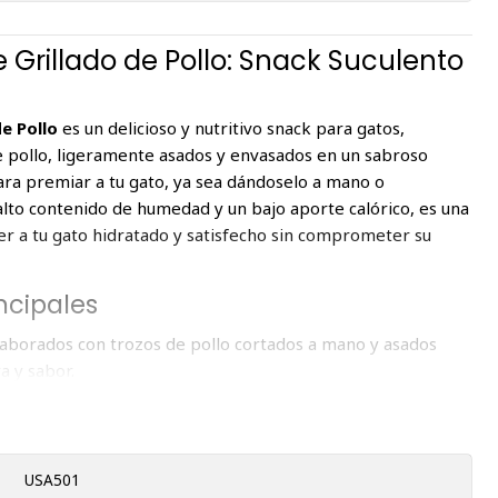
e Grillado de Pollo: Snack Suculento
de Pollo
es un delicioso y nutritivo snack para gatos,
e pollo, ligeramente asados y envasados en un sabroso
para premiar a tu gato, ya sea dándoselo a mano o
 alto contenido de humedad y un bajo aporte calórico, es una
r a tu gato hidratado y satisfecho sin comprometer su
ncipales
Elaborados con trozos de pollo cortados a mano y asados
a y sabor.
ados en un caldo rico en sabor, perfecto para estimular el
es ni Colorantes Artificiales
: Hechos con ingredientes
na saludable.
USA501