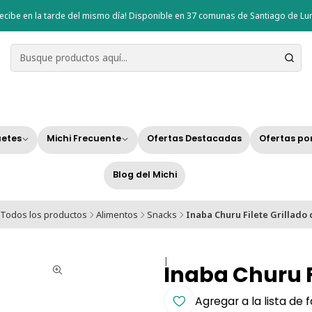
ecibe en la tarde del mismo día! Disponible en 37 comunas de Santiago de Lun
etes
Michi Frecuente
Ofertas Destacadas
Ofertas po
Blog del Michi
Todos los productos
Alimentos
Snacks
Inaba Churu Filete Grillado
|
Inaba Churu F
Agregar a la lista de 