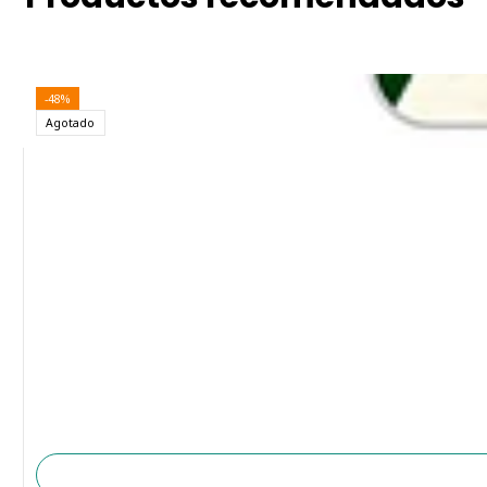
-48%
Agotado