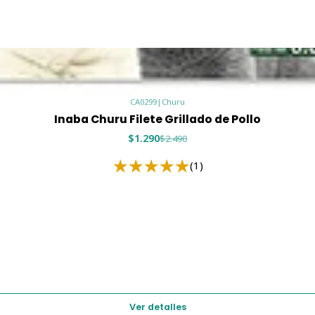
CA0299
|
Churu
Inaba Churu Filete Grillado de Pollo
$1.290
$2.490
(1)
Ver detalles