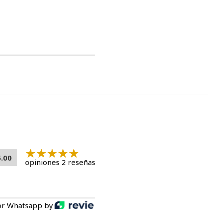
ba Churu Filete Grillado de Pollo?
: Hecho con pollo 100% de calidad, sin aditivos artificiales,
 tu gato.
 Es un snack ideal para dar como premio o en momentos
forzar el vínculo con tu mascota.
racias al envasado al vacío, siempre tendrá la frescura que tu
ollo es la elección perfecta para consentir a tu gato con un
ioso.
5.00
opiniones 2 reseñas
or Whatsapp by