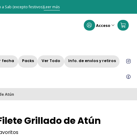
 a Sab (excepto festivos)
Leer más
Acceso
r fecha
Packs
Ver Todo
Info. de envíos y retiros
 de Atún
ilete Grillado de Atún
favoritos