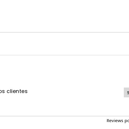
¿Por qué elegir Ina
Ingredientes Naturales
para ofrecerle lo mejor a
Perfecto para Premiar
:
especiales, ayudando a re
Frescura Prolongada
: G
gato merece.
Inaba Churu Filete Grillado de P
snack natural, saludable y delic
s clientes
Reviews p