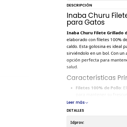
DESCRIPCIÓN
Inaba Churu Filet
para Gatos
Inaba Churu Filete Grillado 
elaborado con filetes 100% d
caldo. Esta golosina es ideal 
sirviéndolo en un bol. Con un
opción perfecta para mantene
salud.
Características Pri
Filetes 100% de Pollo
: 
para mantener su frescur
En Caldo Sabroso
: Envas
Leer más
apetito de tu gato.
DETALLES
Sin Cereales, Conservant
naturales para una golosi
Idprov: