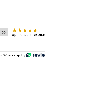
 Alimentación
de Pollo
es ideal como premio o complemento alimenticio.
 fortalecer el vínculo con tu gato, o en su bol para
r. Recuerda, una vez abierto, mantener refrigerado y
5.00
opiniones 2 reseñas
 garantizar la frescura.
ducto
echo con ingredientes frescos y de alta calidad, este snack
or Whatsapp by
tos.
: Con un alto contenido de humedad, es perfecto para gatos
 líquidos.
ereales, conservantes ni colorantes artificiales, y bajo en
e opción para mantener la salud de tu gato sin preocuparte
das las Edades
: Este suplemento alimenticio es adecuado
edades, brindando un premio saludable y sabroso.