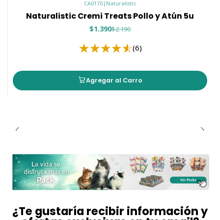
CA0170
|
Naturalistic
Naturalistic Cremi Treats Pollo y Atún 5u
$1.390
$2.190
(6)
Agregar al Carro
¿Te gustaría recibir información y