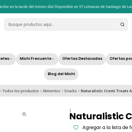
ecibe en la tarde del mismo día! Disponible en 37 comunas de Santiago de Lun
etes
Michi Frecuente
Ofertas Destacadas
Ofertas po
Blog del Michi
Todos los productos
Alimentos
Snacks
Naturalistic Cremi Treats 
|
Naturalistic 
Agregar a la lista de 