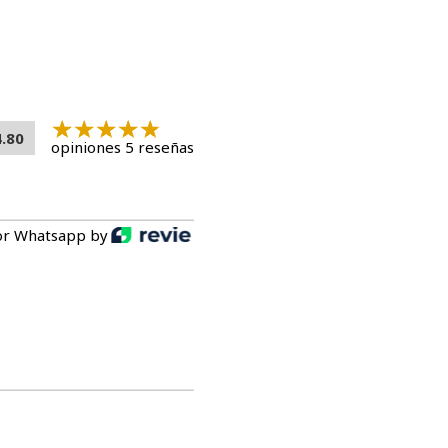
llados
4.80
opiniones 5 reseñas
or Whatsapp by
E
 4 tubos por día en gatos sanos, como complemento
o de una dieta equilibrada.