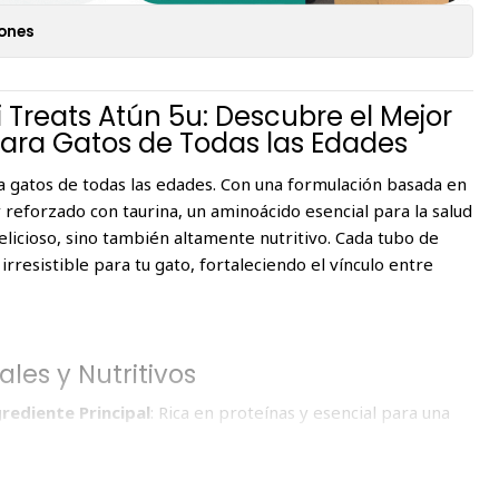
iones
i Treats Atún 5u: Descubre el Mejor
ra Gatos de Todas las Edades
a gatos de todas las edades. Con una formulación basada en
y reforzado con taurina, un aminoácido esencial para la salud
delicioso, sino también altamente nutritivo. Cada tubo de
rresistible para tu gato, fortaleciendo el vínculo entre
les y Nutritivos
rediente Principal
: Rica en proteínas y esencial para una
: Fundamental para la salud del corazón y la visión de los