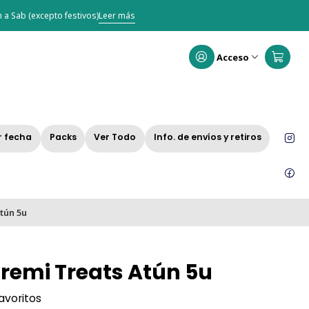
 a Sab (excepto festivos)
Leer más
Acceso
r fecha
Packs
Ver Todo
Info. de envíos y retiros
Atún 5u
Cremi Treats Atún 5u
favoritos