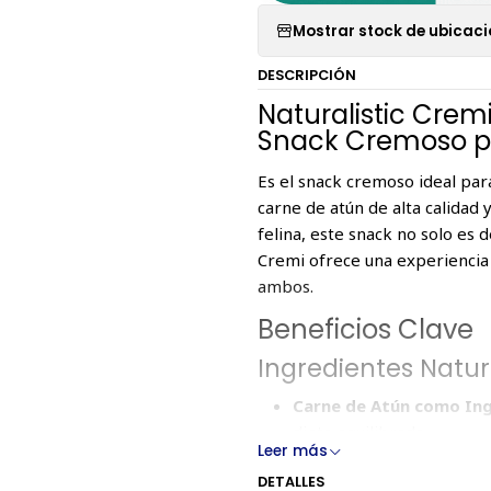
Mostrar stock de ubicac
DESCRIPCIÓN
Naturalistic Crem
Snack Cremoso pa
Es el snack cremoso ideal par
carne de atún de alta calidad 
felina, este snack no solo es 
Cremi ofrece una experiencia i
ambos.
Beneficios Clave
Ingredientes Natura
Carne de Atún como Ing
dieta equilibrada.
Leer más
Enriquecido con Taurina
DETALLES
gatos.