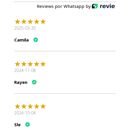
0.06 kg
8 × 13 × 20 cm
Naturalistic
Reviews por Whatsapp by
Naturalistic Cremi Treats Pollo 5u
es la opción perfecta
para los dueños de gatos que buscan ofrecer a sus
2025-03-29
mascotas un snack delicioso y nutritivo. Con ingredientes
de alta calidad y beneficios significativos para la salud,
Camila
este pack es una excelente elección para fortalecer el
vínculo con tu gato y asegurar su bienestar.
2024-11-08
Rayen
2024-10-04
Sle