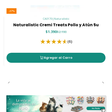
-37%
CA0170
|
Naturalistic
Naturalistic Cremi Treats Pollo y Atún 5u
$1.390
$2.190
(6)
Agregar al Carro