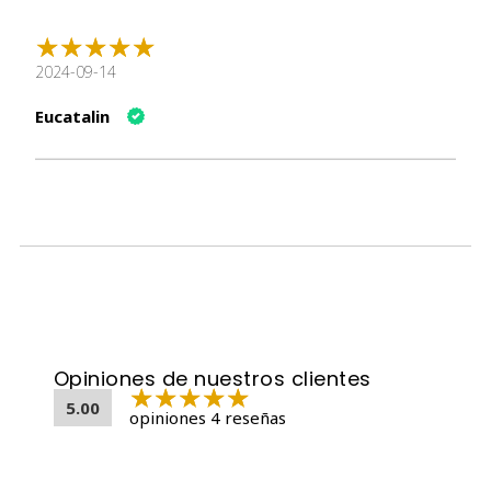
Taurina
Goma Guar
Sal
2024-09-14
Sorbato Potásico
Suplemento de Vitamina E
Eucatalin
Extracto de Té Verde
Porción Sugerida
Se recomienda ofrecer hasta 4 tubos por día en gatos
sanos, como complemento alimenticio y no como
sustituto de una dieta equilibrada.
Condiciones de Almacenamiento
Para garantizar la frescura y calidad de
Naturalistic
Cremi Treats Pollo 5u
, almacenar en un lugar fresco y
Opiniones de nuestros clientes
seco.
5.00
opiniones 4 reseñas
Especificaciones del Producto
Peso
Dimensiones
Marca