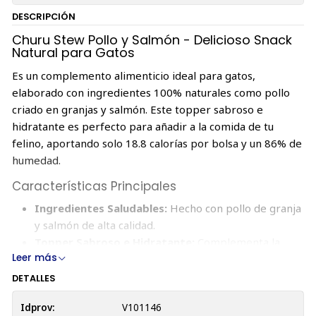
DESCRIPCIÓN
Churu Stew Pollo y Salmón - Delicioso Snack
Natural para Gatos
Es un complemento alimenticio ideal para gatos,
elaborado con ingredientes 100% naturales como pollo
criado en granjas y salmón. Este topper sabroso e
hidratante es perfecto para añadir a la comida de tu
felino, aportando solo 18.8 calorías por bolsa y un 86% de
humedad.
Características Principales
Ingredientes Saludables:
Hecho con pollo de granja
y salmón de alta calidad.
Topper Sabroso e Hidratante:
Complementa la
Leer más
comida de tu gato con un snack delicioso y húmedo.
Bajo en Calorías:
Solo 18.8 calorías por paquete.
DETALLES
Sin Aditivos Nocivos:
No contiene cereales,
Idprov:
V101146
conservantes, carragenina ni colorantes artificiales.