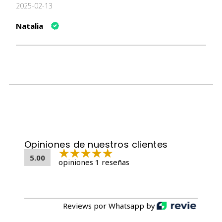
2025-02-13
completo.
Proporcionar agua limpia y fresca diariamente.
Natalia
Por la salud de tu mascota, consulta a tu veterinario
con regularidad.
Una vez abierto, consumir inmediatamente.
Especificaciones del Producto
Especificación
Detalle
Sabor
Pollo y Salmón
Pasta suave con pequeños
Textura
trozos
Peso del producto
40 g
Opiniones de nuestros clientes
Dimensiones del
20 x 10 x 25 cm
5.00
opiniones 1 reseñas
producto
Recomendación de razas
Todas las razas
Etapa de vida
Todas las etapas de vida
Mantener en lugar fresco y
Reviews por Whatsapp by
Almacenamiento
seco