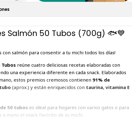
iones
s Salmón 50 Tubos (700g) 🐟💙
 con salmón para consentir a tu michi todos los días!
0 Tubos
reúne cuatro deliciosas recetas elaboradas con
iendo una experiencia diferente en cada snack. Elaborados
umano, estos premios cremosos contienen
91% de
 tubo
(aprox.) y están enriquecidos con
taurina, vitamina E
 de 50 tubos
es ideal para hogares con varios gatos o para
a mano el snack favorito de su michi.
ncipales