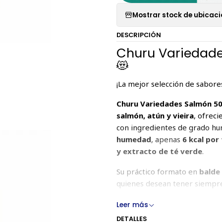
Mostrar stock de ubicac
DESCRIPCIÓN
Churu Variedade
😻
¡La mejor selección de sabores
Churu Variedades Salmón 5
salmón, atún y vieira
, ofrec
con ingredientes de grado h
humedad
, apenas
6 kcal por
y extracto de té verde
.
Su práctico formato en
balde
quienes desean tener siempre 
Leer más
🌟 Beneficios pri
DETALLES