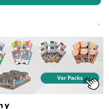
con Atún (10 tubos)
n y