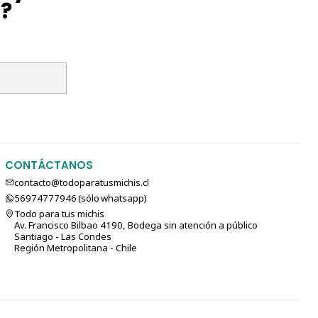
l?
on Sabor a Ostión (10 tubos)
CONTÁCTANOS
contacto@todoparatusmichis.cl
56974777946 (sólo⁣⁣⁣⁣⁣​​​​​​​​​​​​​​​ whatsapp)
Todo para tus michis
Av. Francisco Bilbao 4190, Bodega sin atención a público
Santiago - Las Condes
ntizado
Región Metropolitana - Chile
Salmón