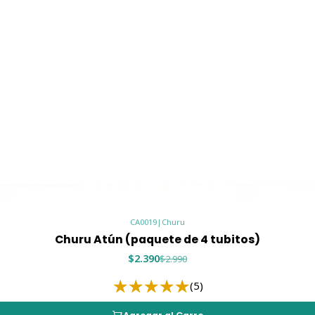
🥩 Ingredientes
🐟 Churu Atún co
Agua
Atún
Salmón
Almidón de tapioca
Sabor natural de atún
Goma guar
Vitamina E
Taurina
Extracto de té verde
CA0019
|
Churu
Churu Atún (paquete de 4 tubitos)
🧡 Churu Salmón 
$2.390
$2.990
Agua
(5)
Salmón
Almidón de tapioca