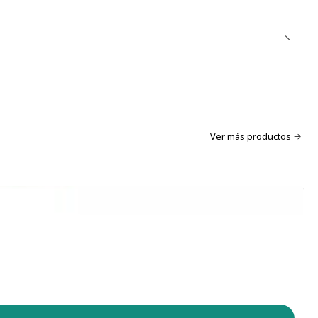
n Salmón (20 tubos)
Ver más productos
(10 tubos)