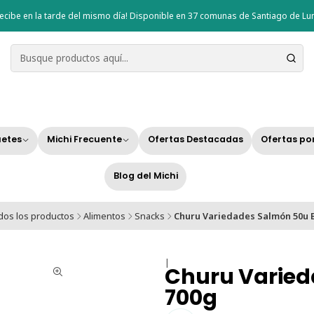
ecibe en la tarde del mismo día! Disponible en 37 comunas de Santiago de Lun
etes
Michi Frecuente
Ofertas Destacadas
Ofertas po
Blog del Michi
dos los productos
Alimentos
Snacks
Churu Variedades Salmón 50u 
|
Churu Varied
700g