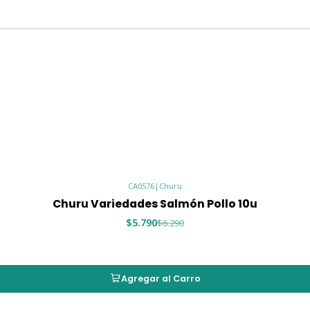
🧡 Churu Salmón
🐟 Churu Salmón con Atún
🦪 Churu Salmón con Sabor a 
Una excelente forma de ofrece
michi.
🍽️ ¿Cómo ofrec
Su textura cremosa permite ut
🤲 Dar directamente desd
CA0576
|
Churu
🥣 Como topping para al
Churu Variedades Salmón Pollo 10u
💊 Para facilitar la admi
$5.790
$6.290
🐾 Como premio durante 
💕 Para fortalecer el vínc
Agregar al Carro
Importante:
Este product
reemplaza un alimento c