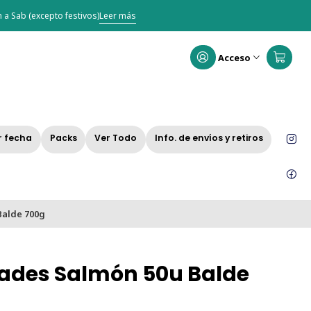
 a Sab (excepto festivos)
Leer más
Acceso
r fecha
Packs
Ver Todo
Info. de envíos y retiros
Balde 700g
ades Salmón 50u Balde