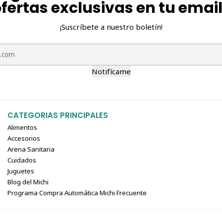
fertas exclusivas en tu emai
🦪 Churu Salmón c
¡Suscríbete a nuestro boletín!
Agua
Salmón
Almidón de tapioca
Sabor natural de salmón
Notifícame
Sabor natural de vieira
Goma guar
Goma xantana
Vitamina E
CATEGORIAS PRINCIPALES
Taurina
Alimentos
Extracto de té verde
Accesorios
Arena Sanitaria
Cuidados
📊 Análisis gara
Juguetes
Blog del Michi
Churu Atún con 
Programa Compra Automática Michi Frecuente
Nutriente
Valor
Proteína cruda (mín.)
7,0%