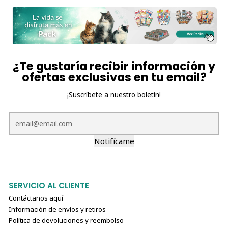
🥩 Ingredientes
Churu Salmón (15 tubos)
Agua
Salmón
¿Te gustaría recibir información y
Almidón de tapioca
ofertas exclusivas en tu email?
Sabores naturales
Sabor natural de salmón
¡Suscríbete a nuestro boletín!
Goma guar
Goma xantana
Vitamina E
Taurina
Notifícame
Extracto de té verde
Churu Salmón con Atún (15 tubos)
SERVICIO AL CLIENTE
Agua
Contáctanos aquí
Salmón
Información de envíos y retiros
Almidón de tapioca
Política de devoluciones y reembolso
Atún