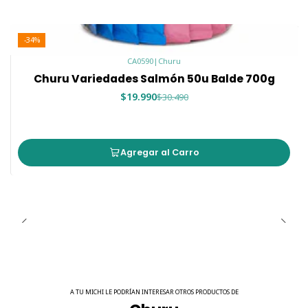
🛡️ Contiene vitamina E y extracto de té verde
🌾 Libre de granos
-34%
🚫 Sin preservantes ni colorantes artificiales
😋 Textura cremosa altamente palatable
CA0590
|
Churu
Churu Variedades Salmón 50u Balde 700g
$19.990
$30.490
📦 Contenido de la caja
La caja contiene
60 tubos de 14 g
, distribuidos de la
siguiente manera:
Agregar al Carro
🐟
15 tubos Churu Salmón
🐟🐟
15 tubos Churu Salmón con Atún
🐟🦪
15 tubos Churu Salmón con sabor a Ostión
🐟🐔
15 tubos Churu Salmón con Pollo
Una excelente forma de ofrecer variedad y sorprender a
tu michi con distintos sabores.
A TU MICHI LE PODRÍAN INTERESAR OTROS PRODUCTOS DE