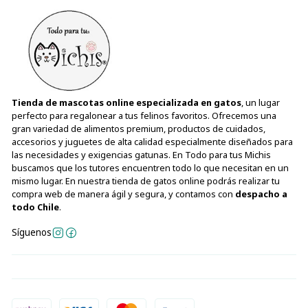
Churu Salmón con Pollo (15 tubos)
Agua
Salmón
Almidón de tapioca
Pollo
Tienda de mascotas online especializada en gatos
, un lugar
Sabores naturales
perfecto para regalonear a tus felinos favoritos. Ofrecemos una
Sabor natural de salmón
gran variedad de alimentos premium, productos de cuidados,
accesorios y juguetes de alta calidad especialmente diseñados para
Goma guar
las necesidades y exigencias gatunas. En Todo para tus Michis
Goma xantana
buscamos que los tutores encuentren todo lo que necesitan en un
Vitamina E
mismo lugar. En nuestra tienda de gatos online podrás realizar tu
Taurina
compra web de manera ágil y segura, y contamos con
despacho a
todo Chile
.
Extracto de té verde
Síguenos
📊 Análisis garantizado
Nutriente
Valor
Proteína cruda (mín.)
5,5%