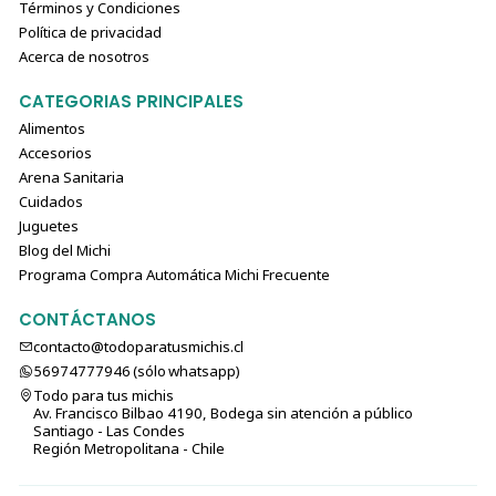
Términos y Condiciones
Sabores naturales
Política de privacidad
Sabor natural de atún
Acerca de nosotros
Goma guar
Goma xantana
CATEGORIAS PRINCIPALES
Vitamina E
Alimentos
Taurina
Accesorios
Extracto de té verde
Arena Sanitaria
Cuidados
Churu Salmón con sabor a Ostión (15 tubos)
Juguetes
Blog del Michi
Agua
Programa Compra Automática Michi Frecuente
Salmón
Almidón de tapioca
CONTÁCTANOS
Sabores naturales
contacto@todoparatusmichis.cl
Sabor natural de ostión
56974777946 (sólo⁣⁣⁣⁣⁣​​​​​​​​​​​​​​​ whatsapp)
Goma guar
Todo para tus michis
Goma xantana
Av. Francisco Bilbao 4190, Bodega sin atención a público
Santiago - Las Condes
Vitamina E
Región Metropolitana - Chile
Taurina
Extracto de té verde