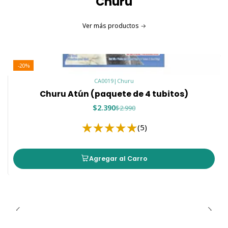
Churu
🐱 Un premio saludable para cualquier
momento
Ver más productos
Churu ha sido desarrollado para ofrecer un snack
delicioso y de excelente calidad, ideal para:
🤝 Fortalecer el vínculo alimentándolo directamente
-20%
desde la mano.
CA0019
|
Churu
🍽️ Servir como topping sobre alimento seco o
Churu Atún (paquete de 4 tubitos)
húmedo.
$2.390
$2.990
💊 Facilitar la administración de medicamentos.
🐾 Consentir a tu michi entre comidas.
(5)
Su textura cremosa encanta incluso a los gatos más
exigentes.
Agregar al Carro
Importante:
Este producto corresponde a un
snack
complementario
y
no reemplaza un alimento
completo y balanceado
.