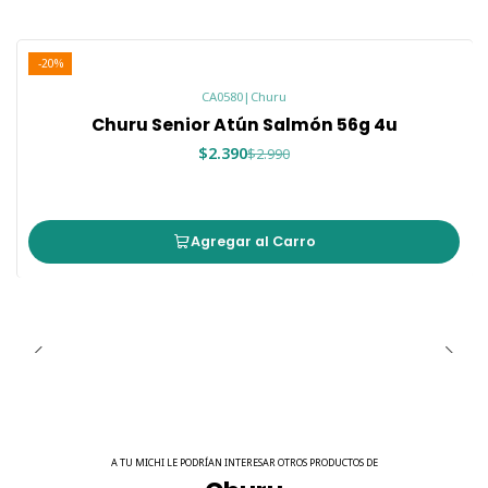
🌾 Libre de granos
🚫 Sin colorantes ni preservantes artificiales
😻 Textura cremosa fácil de consumir
-20%
CA0580
|
Churu
Churu Senior Atún Salmón 56g 4u
🐱 Un premio pensado para gatos
mayores
$2.390
$2.990
A medida que los gatos envejecen, mantener una buena
hidratación y ofrecer alimentos altamente palatables
cobra aún más importancia.
Agregar al Carro
Churu Senior combina ingredientes de alta calidad con una
textura suave que facilita el consumo y ayuda a consentir a
tu michi durante esta etapa de su vida.
Puede ofrecerse:
🤝 Directamente desde el tubo.
🍽️ Como topping sobre alimento seco o húmedo.
A TU MICHI LE PODRÍAN INTERESAR OTROS PRODUCTOS DE
💊 Para facilitar la administración de medicamentos.