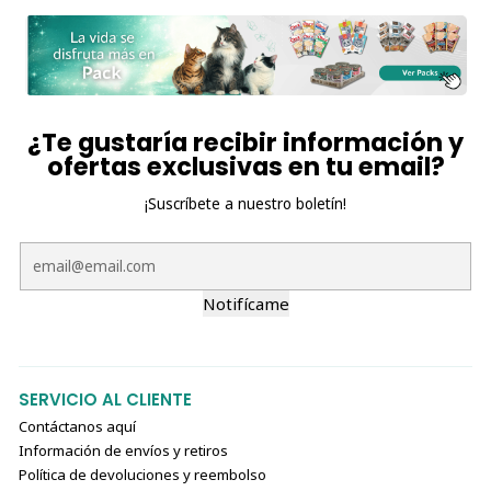
📊 Análisis garantizado
Nutriente
Valor
Proteína cruda (mín.)
7,0%
¿Te gustaría recibir información y
ofertas exclusivas en tu email?
Grasa cruda (mín.)
1,0%
Fibra cruda (máx.)
0,30%
¡Suscríbete a nuestro boletín!
Humedad (máx.)
90,0%
Taurina (mín.)
0,025%
Vitamina E (mín.)
310 UI/kg
Notifícame
Vitamina C (mín.)
360 mg/kg
Contenido energético:
7 kcal por tubo.
SERVICIO AL CLIENTE
🍽️ Recomendaciones de uso
Contáctanos aquí
Ofrecer como premio o complemento de la
Información de envíos y retiros
alimentación diaria.
Política de devoluciones y reembolso