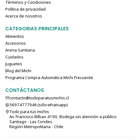
Administrar hasta
4 tubos al día
o según indicación
Términos y Condiciones
del médico veterinario.
Política de privacidad
Mantener siempre agua fresca y limpia disponible.
Acerca de nosotros
CATEGORIAS PRINCIPALES
🧊 Conservación
Alimentos
Accesorios
Almacenar en un lugar fresco y seco.
Arena Sanitaria
Una vez abierto, mantener refrigerado.
Cuidados
Consumir lo antes posible después de abrir.
Juguetes
Blog del Michi
Programa Compra Automática Michi Frecuente
🐾 Ideal para
CONTÁCTANOS
Gatos senior
contacto@todoparatusmichis.cl
Michis con menor apetito
56974777946 (sólo⁣⁣⁣⁣⁣​​​​​​​​​​​​​​​ whatsapp)
Complementar la hidratación diaria
Todo para tus michis
Utilizar como premio o topping
Av. Francisco Bilbao 4190, Bodega sin atención a público
Santiago - Las Condes
Facilitar la administración de medicamentos
Región Metropolitana - Chile