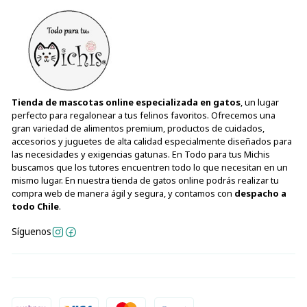
📦 Presentación
Característica
Detalle
Contenido
4 tubos de 14 g
Peso neto
56 g
Snack cremoso complementario para
Tipo
gatos senior
Tienda de mascotas online especializada en gatos
, un lugar
perfecto para regalonear a tus felinos favoritos. Ofrecemos una
Sabor
Atún
gran variedad de alimentos premium, productos de cuidados,
Libre de granos
Sí
accesorios y juguetes de alta calidad especialmente diseñados para
las necesidades y exigencias gatunas. En Todo para tus Michis
Colorantes
No
buscamos que los tutores encuentren todo lo que necesitan en un
artificiales
mismo lugar. En nuestra tienda de gatos online podrás realizar tu
Preservantes
compra web de manera ágil y segura, y contamos con
despacho a
No
artificiales
todo Chile
.
Síguenos
✨
Churu Senior Atún
ofrece una forma deliciosa de
consentir a los gatos mayores, combinando una textura
cremosa, ingredientes de alta calidad y nutrientes
especialmente seleccionados para acompañarlos en esta