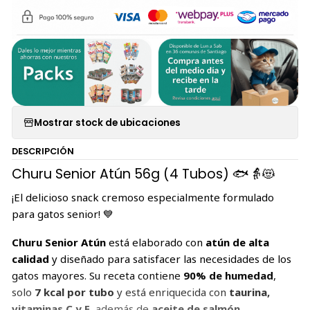
Mostrar stock de ubicaciones
DESCRIPCIÓN
Churu Senior Atún 56g (4 Tubos) 🐟👵😻
¡El delicioso snack cremoso especialmente formulado
para gatos senior! 💙
Churu Senior Atún
está elaborado con
atún de alta
calidad
y diseñado para satisfacer las necesidades de los
gatos mayores. Su receta contiene
90% de humedad
,
solo
7 kcal por tubo
y está enriquecida con
taurina,
vitaminas C y E
, además de
aceite de salmón
,