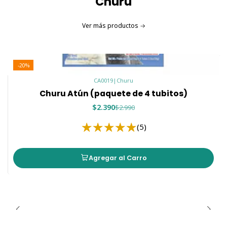
Churu
🐾 Como premio saludable entre comidas.
Ver más productos
Importante:
Este producto corresponde a un
snack
complementario
y
no reemplaza un alimento
completo y balanceado
.
-20%
CA0019
|
Churu
🥩 Ingredientes
Churu Atún (paquete de 4 tubitos)
Agua
$2.390
$2.990
Atún
Almidón de tapioca
(5)
Sabores naturales
Aceite de salmón
Agregar al Carro
Goma guar
Sabor natural a atún
Ascorbato de sodio (fuente de vitamina C)
Vitamina E
Taurina
Extracto de té verde