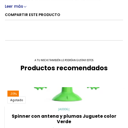
Leer más
En su base cuenta con una ventosa para poder adherirse a
COMPARTIR ESTE PRODUCTO
las superficies.
Incluye catnip dentro de las pelotas de los extremos del
spinner.
MEDIDAS:
Altura con antena o pluma: 24 cm
A TU MICHI TAMBIÉN LE PODRÍAN GUSTAR ESTOS
Productos recomendados
Largo: 19 cm
-35%
Agotado
JA0006
|
Spinner con antena y plumas Juguete color
Verde