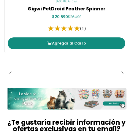
JA0048
|
Gigwi
Gigwi PetDroid Feather Spinner
$20.590
$26.490
(1)
Agregar al Carro
¿Te gustaría recibir información y
ofertas exclusivas en tu email?