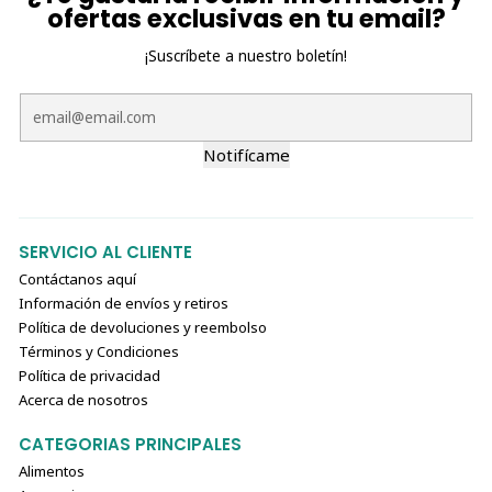
ofertas exclusivas en tu email?
tratamiento inicial y mantenimiento.
¡Suscríbete a nuestro boletín!
¿Por qué elegir Stride Plus Feline?
Resultados visibles
: Mejora notablemente la
movilidad y reduce la rigidez.
Notifícame
Fórmula completa
: Incluye glucosamina, condroitina,
MSM y ácido hialurónico, nutrientes esenciales para
la salud articular.
SERVICIO AL CLIENTE
Seguro y vegano
: Elaborado con ingredientes 100%
Contáctanos aquí
vegetales, garantizando calidad y uniformidad.
Información de envíos y retiros
Fácil de usar
: Se mezcla cómodamente con el
Política de devoluciones y reembolso
alimento, asegurando su ingesta diaria.
Términos y Condiciones
Política de privacidad
Stride Plus Feline
es la solución ideal para cuidar las
Acerca de nosotros
articulaciones de tu gato, devolviéndole la energía y
movilidad que necesita para vivir plenamente. 🐱💪
CATEGORIAS PRINCIPALES
Alimentos