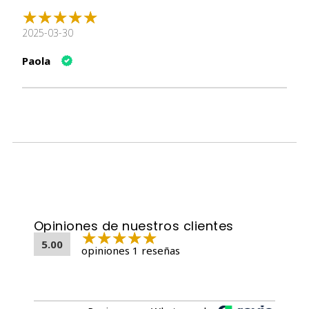
Ingredientes
Atún deshuesado
2025-03-30
Agua, almidón modificado, agente espesante,
extracto de atún, glucosamina, taurina y vitamina E.
Paola
Análisis Garantizado
Nutriente
Valor
Proteína Mínima
7.0%
Grasa Mínima
0.1%
Fibra Máxima
1.0%
Cenizas Máximas
2.0%
Humedad Máxima
90.0%
Opiniones de nuestros clientes
Energía
46.06 kcal/100g
5.00
opiniones 1 reseñas
Beneficios Clave
Promueve la Salud Articular
: La
glucosamina
ayuda