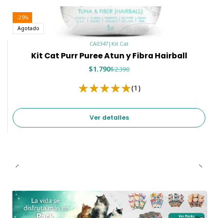
bienestar general.
-25%
¡Dale a tu gato el cuidado que necesita con Kit Cat
Agotado
Purr Puree Plus Joint Care Atún y Glucosamina! 🐱✨
CA0347
|
Kit Cat
Kit Cat Purr Puree Atun y Fibra Hairball
$1.790
$2.390
(1)
Ver detalles