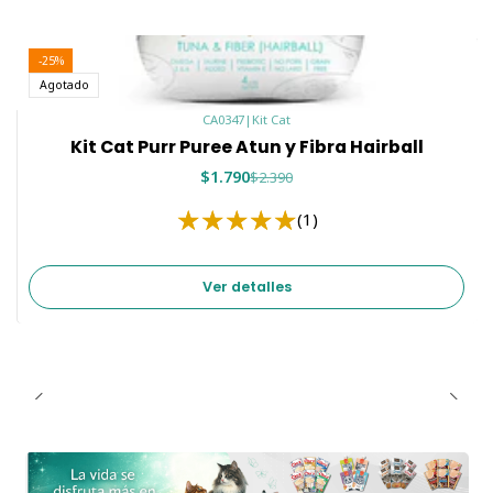
-25%
Agotado
CA0347
|
Kit Cat
Kit Cat Purr Puree Atun y Fibra Hairball
$1.790
$2.390
(1)
Ver detalles