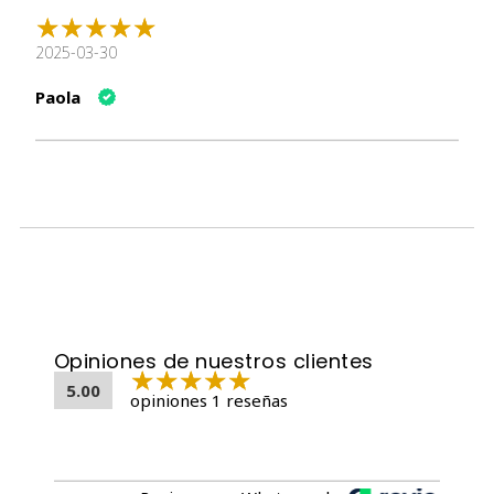
Pollo deshuesado
Agua, almidón modificado, agente espesante,
2025-03-30
extracto de atún, glucosamina, taurina y vitamina E.
Paola
Análisis Garantizado
Nutriente
Valor
Proteína Mínima
7.0%
Grasa Mínima
0.1%
Fibra Máxima
1.0%
Cenizas Máximas
2.0%
Humedad Máxima
90.0%
Energía
44.17 kcal/100g
Opiniones de nuestros clientes
5.00
opiniones 1 reseñas
Beneficios Clave
Cuidado Articular
: La
Glucosamina
favorece la
flexibilidad y salud de las articulaciones, ideal para