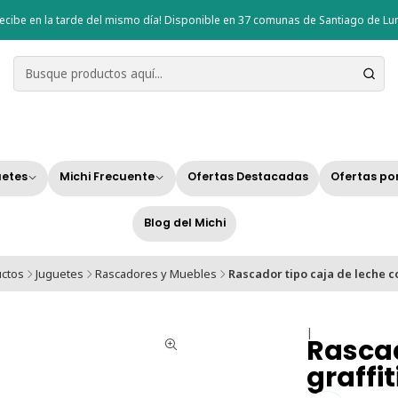
ecibe en la tarde del mismo día! Disponible en 37 comunas de Santiago de Lun
etes
Michi Frecuente
Ofertas Destacadas
Ofertas po
Blog del Michi
uctos
Juguetes
Rascadores y Muebles
Rascador tipo caja de leche co
|
Rascad
graffit