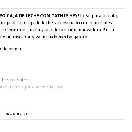
PO CAJA DE LECHE CON CATNIP HEY!
Ideal para tu gato,
original tipo caja de leche y construido con materiales
n exterior de cartón y una decoración innovadora. En su
ene un rascador y va incluida hierba gatera.
o de armar.
r
e hierba gatera
ransparentes para armar la casa
m.
TE PRODUCTO