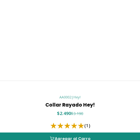
AA0002
|
Hey!
Collar Rayado Hey!
$2.490
$3.190
(1)
Agregar al Carro