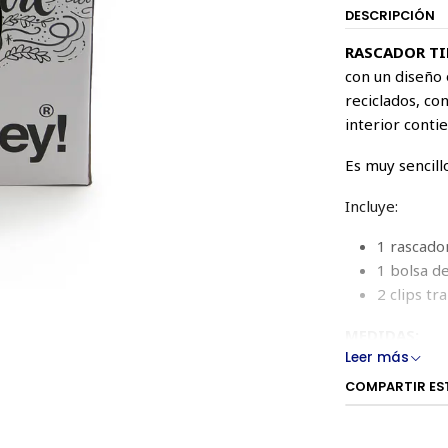
DESCRIPCIÓN
RASCADOR TI
con un diseño 
reciclados, co
interior conti
Es muy sencill
Incluye:
1 rascado
1 bolsa d
2 clips t
MEDIDAS:
Leer más
33 x 32 x 57 c
COMPARTIR ES