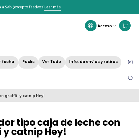
 a Sab (excepto festivos)
Leer más
Acceso
r fecha
Packs
Ver Todo
Info. de envíos y retiros
n graffiti y catnip Hey!
or tipo caja de leche con
i y catnip Hey!