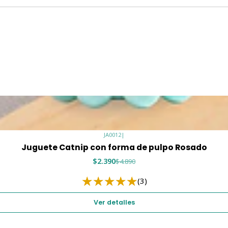
JA0012
|
Juguete Catnip con forma de pulpo Rosado
$2.390
$4.890
(3)
Ver detalles