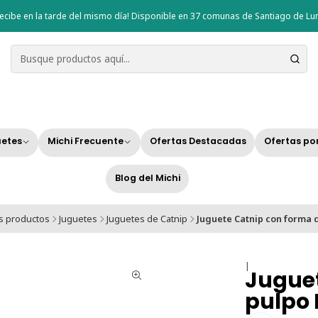
ecibe en la tarde del mismo día! Disponible en 37 comunas de Santiago de Lun
etes
Michi Frecuente
Ofertas Destacadas
Ofertas po
Blog del Michi
s productos
Juguetes
Juguetes de Catnip
Juguete Catnip con forma 
|
Juguet
pulpo