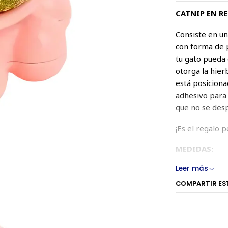
CATNIP EN R
Consiste en un
con forma de p
tu gato pueda 
otorga la hier
está posiciona
adhesivo para 
que no se desp
¡Es el regalo 
MEDIDAS:
Leer más
5,5 cm x 5 cm
COMPARTIR ES