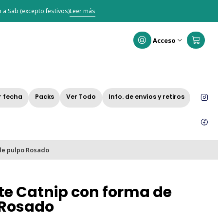
 a Sab (excepto festivos)
Leer más
Acceso
r fecha
Packs
Ver Todo
Info. de envíos y retiros
de pulpo Rosado
e Catnip con forma de
 Rosado