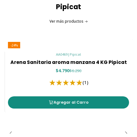
Pipicat
Ver más productos
-24%
AA0469
|
Pipicat
Arena Sanitaria aroma manzana 4 KG Pipicat
$4.790
$6.290
(1)
Agregar al Carro