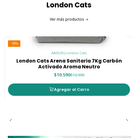
London Cats
Ver más productos
-18%
AA0529
|
London Cats
London Cats Arena Sanitaria 7Kg Carbón
Activado Aroma Neutro
$10.590
$12.990
Agregar al Carro