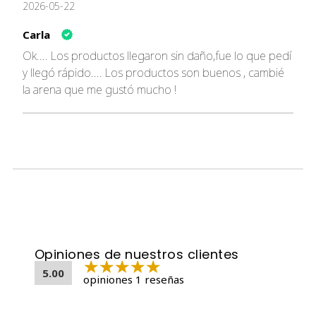
📦 Composición
2026-05-22
Bentonita filtrada
Carla
Ok.... Los productos llegaron sin daño,fue lo que pedí
y llegó rápido.... Los productos son buenos , cambié
🛠️ Características destacadas
la arena que me gustó mucho !
💧
Alta absorción de amonio
🌸
Aroma lavanda delicado
⚖️
Formato disponible: 10 kg
💥
Acción aglomerante intensa
La arena ideal si buscas rendimiento, frescura prolongada
y una fragancia suave que mantenga el hogar siempre
agradable. ¡Tu michi la amará! 😻🌿✨
Opiniones de nuestros clientes
5.00
opiniones 1 reseñas