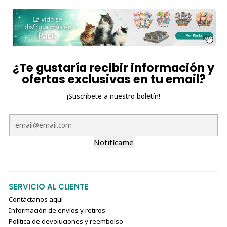
🐱 Ideal para
Gatos de todas las edades
Michis exigentes con el sabor
Premios cremosos y gourmet
Complementar hidratación diaria
¿Te gustaría recibir información y
Añadir variedad a la alimentación
ofertas exclusivas en tu email?
¡Suscríbete a nuestro boletín!
✨ Sorprende a tu gato con una experiencia gourmet
irresistible junto a
Cat Fest Creamy Caviar Pavo
🦃🐾
Notifícame
SERVICIO AL CLIENTE
Contáctanos aquí
Información de envíos y retiros
Política de devoluciones y reembolso