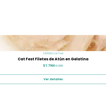
CA0506
|
Cat Fest
Cat Fest Filetes de Atún en Gelatina
$1.790
$2.290
Ver detalles