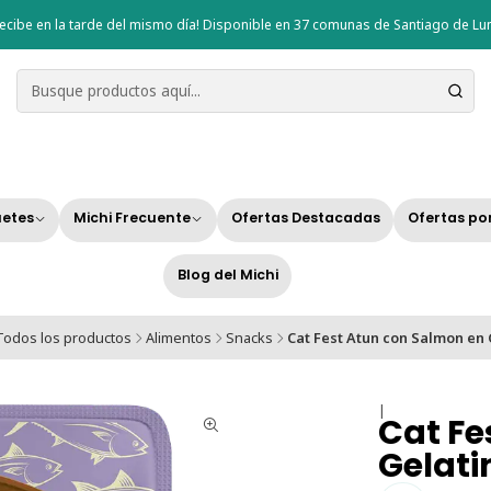
ecibe en la tarde del mismo día! Disponible en 37 comunas de Santiago de Lun
etes
Michi Frecuente
Ofertas Destacadas
Ofertas po
Blog del Michi
Todos los productos
Alimentos
Snacks
Cat Fest Atun con Salmon en 
|
Cat Fe
Gelati