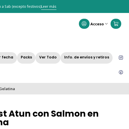
 a Sab (excepto festivos)
Leer más
Acceso
r fecha
Packs
Ver Todo
Info. de envíos y retiros
Gelatina
st Atun con Salmon en
na