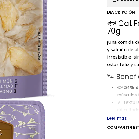
DESCRIPCIÓN
🐟 Cat F
70g
¡Una comida de
y salmón de al
irresistible, 
estar feliz y s
🐾 Benef
🐟
54% d
músculos 
💧 Textur
dificultad
💪 Enriqu
Leer más
inmune y l
COMPARTIR ES
🌱 Sin pot