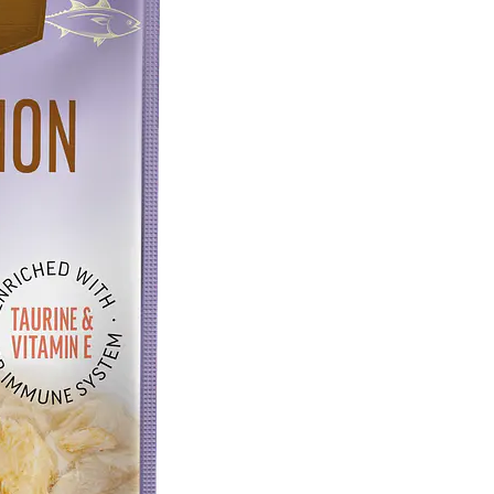
📋 Compo
Ingredie
prebiótic
Aditivos 
Vitam
Tauri
🔬 Anális
Componente
Proteína
Grasa
Fibra
Ceniza
Humedad