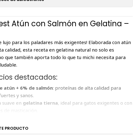
est Atún con Salmón en Gelatina –
 lujo para los paladares más exigentes! Elaborada con atún
ta calidad, esta receta en gelatina natural no solo es
sino que también aporta todo lo que tu michi necesita para
aludable.
icios destacados:
e atún + 6% de salmón
: proteínas de alta calidad para
fuertes y sanos.
a suave en
gelatina tierna
, ideal para gatos exigentes o con
es de masticación.
ecido con
taurina y vitamina E
, esenciales para el sistema
a salud ocular.
TE PRODUCTO
enciadores artificiales ni conservantes.