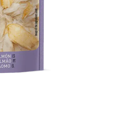
💡
Formato:
7
📦
Tipo de al
🇦🇪
Marca:
Ca
🎯
Ideal para
100% natural.
mismo.