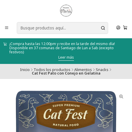
¡Compra hasta las 12:00pm y recibe en la tarde del mismo día!
Disponible en 37 comunas de Santiago de Lun a Sab (excepto
festivos)
Leer más
Inicio
Todos los productos
Alimentos
Snacks
Cat Fest Pato con Conejo en Gelatina