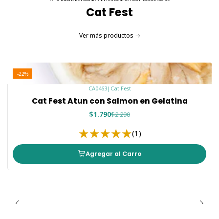
Cat Fest
Ver más productos
-22%
CA0463
|
Cat Fest
Cat Fest Atun con Salmon en Gelatina
$1.790
$2.290
(1)
Agregar al Carro