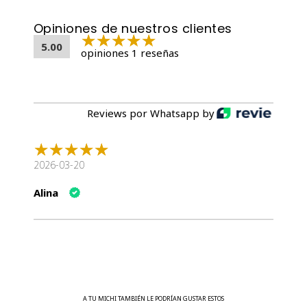
Humedad
89.0%
Opiniones de nuestros clientes
5.00
opiniones 1 reseñas
🍼 Ideal como primer alimento para gatitos en transición
al alimento sólido.
Compra online en
todoparatusmichis.cl
y recíbelo con
despacho a todo Chile 📦🐱
Reviews por Whatsapp by
2026-03-20
Alina
A TU MICHI TAMBIÉN LE PODRÍAN GUSTAR ESTOS