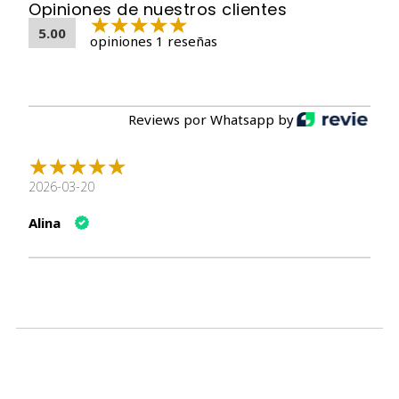
Opiniones de nuestros clientes
5.00
opiniones 1 reseñas
📋 Composición
Ingredientes
:
Salmón (58%), extracto de levadura, prebiótico FOS,
aceite de anchoveta, minerales.
Reviews por Whatsapp by
Aditivos nutricionales
:
2026-03-20
Vitamina E: 1.000 mg/kg
Taurina: 1.000 mg/kg
Alina
🔬 Análisis garantizado
Nutriente
Porcentaje
Proteína
8.5%
Grasa
2.0%
Fibra
1.0%
Ceniza
1.5%