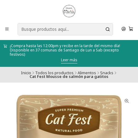
¡Compra hasta las 12:00pm y recibe en la tarde del mismo día!
Disponible en 37 comunas de Santiago de Lun a Sab (excepto
festivos)
Leer más
Inicio
Todos los productos
Alimentos
Snacks
Cat Fest Mousse de salmón para gatitos