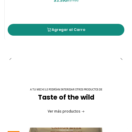
$3.590
$3.750
🔬 Análisis garantizado
Componente
Valor
Energía metabolizable
80 kcal/100g
Agregar al Carro
Proteína Bruta
10,0%
Grasa Bruta
5,0%
Fibra Bruta
1,0%
Ceniza Bruta
4,0%
Humedad
80%
📦 Presentación y guía de alimentación
A TU MICHI LE PODRÍAN INTERESAR OTROS PRODUCTOS DE
Formato
: Sobre de 85g
Taste of the wild
Raciones diarias sugeridas:
Ver más productos
Edad / Peso del gato
Ración diaria
2–5 meses
2–3 pouches / día