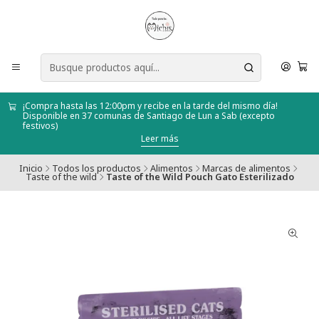
¡Compra hasta las 12:00pm y recibe en la tarde del mismo día!
Disponible en 37 comunas de Santiago de Lun a Sab (excepto
festivos)
Leer más
Inicio
Todos los productos
Alimentos
Marcas de alimentos
Taste of the wild
Taste of the Wild Pouch Gato Esterilizado