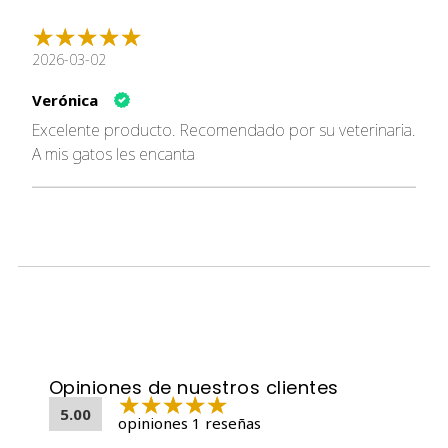
Guisantes
Batatas
Grasa de pollo (conservada con tocoferoles
2026-03-02
mezclados)
Verónica
Proteína de guisante
Proteína de patata
Excelente producto. Recomendado por su veterinaria.
Carne de venado asada
A mis gatos les encanta
Salmón ahumado
Sabor natural
Harina de pescado oceánico
DL-metionina
Cloruro de potasio
Taurina
Cloruro de colina
Achicoria seca raíz
Tomates
Opiniones de nuestros clientes
Arándanos
5.00
Frambuesas
opiniones 1 reseñas
Extracto de yuca schidigera