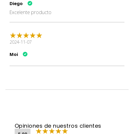
Diego
COMPONENTES:
Excelente producto
2024-11-07
Moi
CONTENIDO:
2 Kg
Opiniones de nuestros clientes
5.00