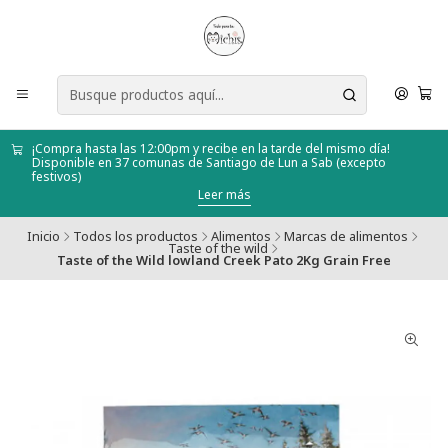
¡Compra hasta las 12:00pm y recibe en la tarde del mismo día!
Disponible en 37 comunas de Santiago de Lun a Sab (excepto
festivos)
Leer más
Inicio
Todos los productos
Alimentos
Marcas de alimentos
Taste of the wild
Taste of the Wild lowland Creek Pato 2Kg Grain Free